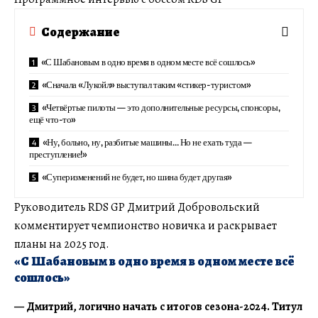
Содержание
«С Шабановым в одно время в одном месте всё сошлось»
«Сначала «Лукойл» выступал таким «стикер-туристом»
«Четвёртые пилоты — это дополнительные ресурсы, спонсоры,
ещё что-то»
«Ну, больно, ну, разбитые машины… Но не ехать туда —
преступление!»
«Суперизменений не будет, но шина будет другая»
Руководитель RDS GP Дмитрий Добровольский
комментирует чемпионство новичка и раскрывает
планы на 2025 год.
«С Шабановым в одно время в одном месте всё
сошлось»
— Дмитрий, логично начать с итогов сезона-2024. Титул