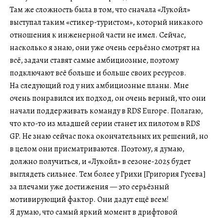
Там же сложность была в том, что сначала «Лукойл»
выступал таким «стикер-туристом», который никакого
отношения к инженерной части не имел. Сейчас,
насколько я знаю, они уже очень серьёзно смотрят на
всё, задачи ставят самые амбициозные, поэтому
подключают всё больше и больше своих ресурсов.
На следующий год у них амбициозные планы. Мне
очень понравился их подход, он очень верный, что они
начали поддерживать команду в RDS Europe. Полагаю,
что кто-то из младшей серии станет их пилотом в RDS
GP. Не знаю сейчас пока окончательных их решений, но
в целом они присматриваются. Поэтому, я думаю,
должно получиться, и «Лукойл» в сезоне-2025 будет
выглядеть сильнее. Тем более у Грихи [Григория Гусева]
за плечами уже достижения — это серьёзный
мотивирующий фактор. Они дадут ещё всем!
Я думаю, что самый яркий момент в дрифтовой