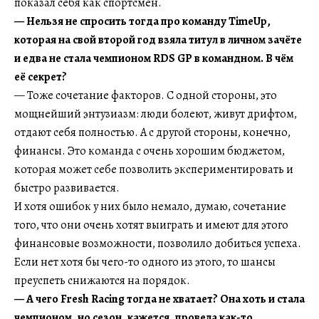
показал себя как спортсмен.
— Нельзя не спросить тогда про команду TimeUp,
которая на свой второй год взяла титул в личном зачёте
и едва не стала чемпионом RDS GP в командном. В чём
её секрет?
— Тоже сочетание факторов. С одной стороны, это
мощнейший энтузиазм: люди болеют, живут дрифтом,
отдают себя полностью. А с другой стороны, конечно,
финансы. Это команда с очень хорошим бюджетом,
которая может себе позволить экспериментировать и
быстро развивается.
И хотя ошибок у них было немало, думаю, сочетание
того, что они очень хотят выиграть и имеют для этого
финансовые возможности, позволило добиться успеха.
Если нет хотя бы чего-то одного из этого, то шансы
преуспеть снижаются на порядок.
— А чего Fresh Racing тогда не хватает? Она хоть и стала
чемпионом, но сезон, кажется, провела как-то