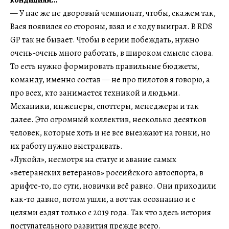
кондициям…
— У нас же не дворовый чемпионат, чтобы, скажем так,
Вася появился со стороны, взял и с ходу выиграл. В RDS
GP так не бывает. Чтобы в серии побеждать, нужно
очень-очень много работать, в широком смысле слова.
То есть нужно формировать правильные бюджеты,
команду, именно состав — не про пилотов я говорю, а
про всех, кто занимается техникой и людьми.
Механики, инженеры, споттеры, менеджеры и так
далее. Это огромный коллектив, несколько десятков
человек, которые хоть и не все выезжают на гонки, но
их работу нужно выстраивать.
«Лукойл», несмотря на статус и звание самых
«ветеранских ветеранов» российского автоспорта, в
дрифте-то, по сути, новички всё равно. Они приходили
как-то давно, потом ушли, а вот так осознанно и с
целями ездят только с 2019 года. Так что здесь история
поступательного развития прежде всего.