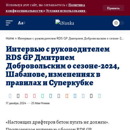
Используя этот сайт, вы соглашаетесь с
Политика
Принять
конфиденциальности
и
Условия использования
.
Аа
Home
»
Интервью с руководителем RDS GP Дмитрием Добровольским о сезоне-2024, Шабанове, изменениях в правилах и Суперкубке
Интервью с руководителем
RDS GP Дмитрием
Добровольским о сезоне-2024,
Шабанове, изменениях в
правилах и Суперкубке
17 декабря, 2024
25 Мин Чтения
«Настоящих дрифтеров бетон пугать не должен».
Программное интервью с боссом RDS GP