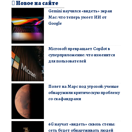
Новое на сайте
Gemini научился «видеть» экран
Mac: что теперь умеет ИИ от
Google
Microsoft превращает Copilot в
суперприложение: что изменится
для пользователей
Полет на Марс под угрозой: ученые
обнаружили критическую проблему
со скафандрами
6G научат «видеть» сквозь стены:
сеть будет обнаруживать людей