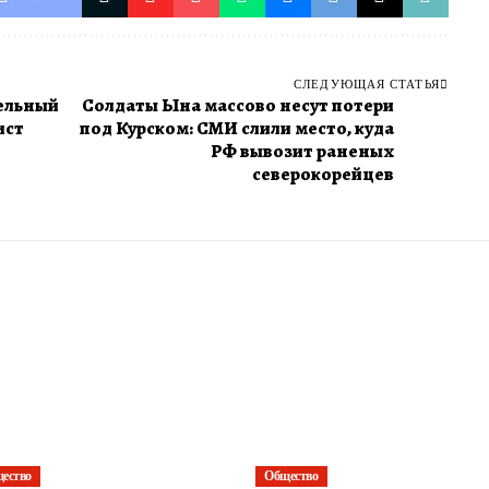
СЛЕДУЮЩАЯ СТАТЬЯ
ельный
​Солдаты Ына массово несут потери
ист
под Курском: СМИ слили место, куда
РФ вывозит раненых
северокорейцев
ество
Общество