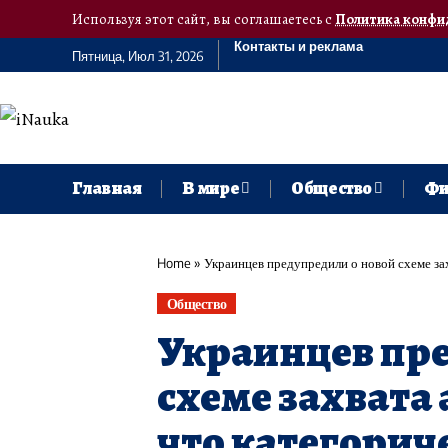
Используя этот сайт, вы соглашаетесь с
Политика конфи
Контакты и реклама
Пятница, Июл 31, 2026
Главная
В мире
Общество
Фи
Home
»
Украинцев предупредили о новой схеме захв
Общество
Украинцев пр
схеме захвата 
что категорич