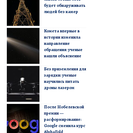
будет обнаруживать
людей без камер
Комета впервые в
истории изменила
направление
обращения: ученые
нашли объяснение
Без приземления для
зарядки: ученые
научились питать
дроны лазером
После Нобелевской
премии —
расформирование:
Google сменила курс
AlphaFold