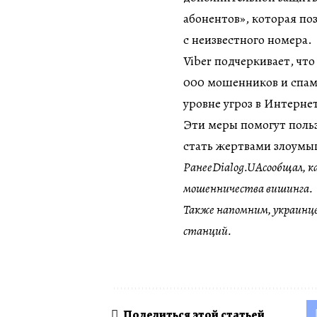
абонентов», которая по
с неизвестного номера.
Viber подчеркивает, что
000 мошенников и спаме
уровне угроз в Интерне
Эти меры помогут польз
стать жертвами злоумы
РанееDialog.UAсообщал, 
мошенничества вишинга.
Также напомним, украинце
станций.
Поделиться этой статьей