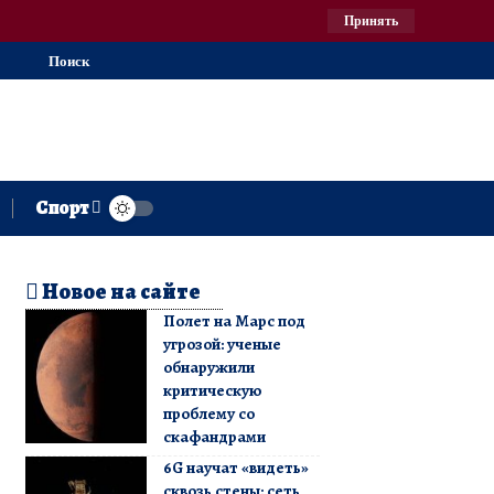
Принять
Поиск
Спорт
Новое на сайте
Полет на Марс под
угрозой: ученые
обнаружили
критическую
проблему со
скафандрами
6G научат «видеть»
сквозь стены: сеть