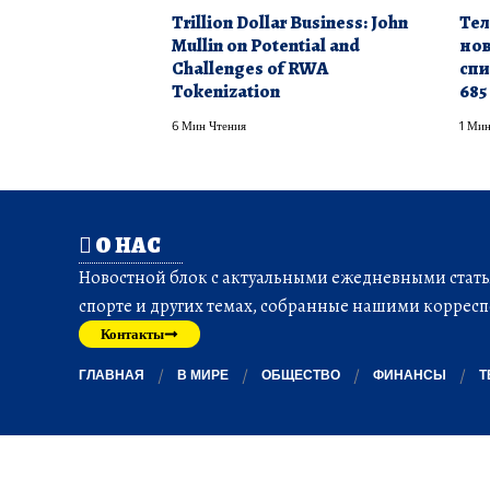
Trillion Dollar Business: John
Тел
Mullin on Potential and
нов
Challenges of RWA
спи
Tokenization
685
6 Мин Чтения
1 Мин
О НАС
Новостной блок с актуальными ежедневными статья
спорте и других темах, собранные нашими корресп
Контакты
ГЛАВНАЯ
В МИРЕ
ОБЩЕСТВО
ФИНАНСЫ
Т