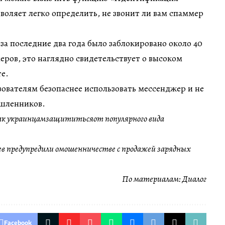
зволяет легко определить, не звонит ли вам спаммер
 за последние два года было заблокировано около 40
ров, это наглядно свидетельствует о высоком
те.
ователям безопаснее использовать мессенджер и не
шленников.
как украинцамзащититьсяот популярного вида
в предупредили омошенничестве с продажей зарядных
По материалам:
Диалог
Facebook