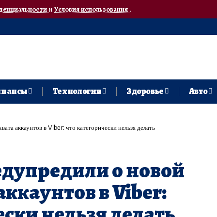
денциальности
и
Условия использования
.
нансы
Технологии
Здоровье
Авто
ата аккаунтов в Viber: что категорически нельзя делать
едупредили о новой
аккаунтов в Viber:
ески нельзя делать