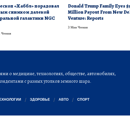
ескоп «Хаббл» порадовал
Donald Trump Family Eyes $
ым снимком далекой
Million Payout From New De
ральной галактики NGC
Venture: Reports
3 Мин Чтения
 Чтения
ми о медицине, технологиях, обществе, автомобилях,
ондентами с разных уголков земного шара.
ЕХНОЛОГИИ
ЗДОРОВЬЕ
АВТО
СПОРТ