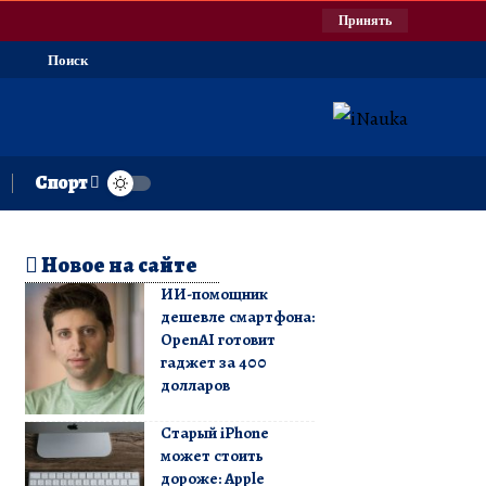
Принять
Поиск
Спорт
Новое на сайте
ИИ-помощник
дешевле смартфона:
OpenAI готовит
гаджет за 400
долларов
Старый iPhone
может стоить
дороже: Apple