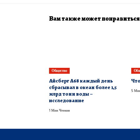
Вам также может понравиться
Общество
Общ
Айсберг A68 каждый день
Что
сбрасывал в океан более 1,5
5 Мин
млрд тонн воды –
исследование
1 Мин Чтения