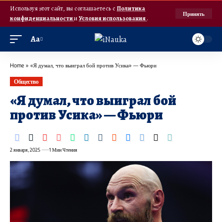
Используя этот сайт, вы соглашаетесь с
Политика
Принять
конфиденциальности
и
Условия использования
.
Аа
Home
»
«Я думал, что выиграл бой против Усика» — Фьюри
Общество
«Я думал, что выиграл бой
против Усика» — Фьюри
2 января, 2025
1 Мин Чтения