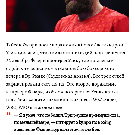
Тайсон Фьюри после поражения в бою с Александром
Усиком заявил, что ожидал иного судейского решения.
22 декабря Фьюри проиграл Усику единогласным
судейским решением в главном бою боксерского
вечера в Эр‑Рияде (Саудовская Аравия). Все трое судей
зафиксировали счет 116:112. Это второе поражение
в карьере Фьюри, и оба он потерпел от Усика в 2024
году. Усик защитил чемпионские пояса WBA‑Super,
WBC, WBO в тяжелом весе.
— Я думал, что победил. Три раунда преимущества,
по меньшей мере, — цитирует Sky Sports Boxing
заявление Фьюри журналистам после боя.