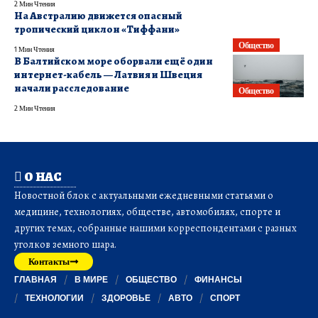
2 Мин Чтения
На Австралию движется опасный
тропический циклон «Тиффани»
Общество
1 Мин Чтения
В Балтийском море оборвали ещё один
интернет-кабель — Латвия и Швеция
начали расследование
Общество
2 Мин Чтения
О НАС
Новостной блок с актуальными ежедневными статьями о
медицине, технологиях, обществе, автомобилях, спорте и
других темах, собранные нашими корреспондентами с разных
уголков земного шара.
Контакты
ГЛАВНАЯ
В МИРЕ
ОБЩЕСТВО
ФИНАНСЫ
ТЕХНОЛОГИИ
ЗДОРОВЬЕ
АВТО
СПОРТ