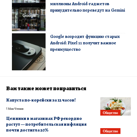
миллионы Android-гаджетов
принудительно переведут на Gemini
Google возродит функцию старых
Android: Pixel 11 получит важное
преимущество
Вам также может понравиться
Капуста по-корейски за 12 часов!
1 Мин Чтения
Общество
​Ценники в магазинах РФ рекордно
растут — потребительская инфляция
почти достигла 20%
Общество