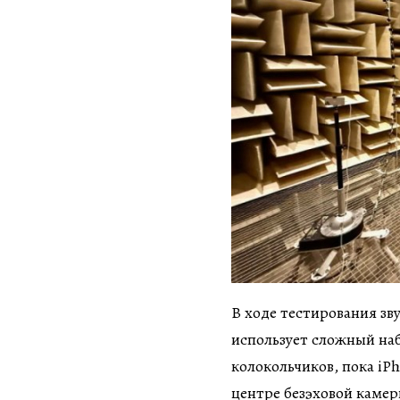
В ходе тестирования зв
использует сложный на
колокольчиков, пока iP
центре безэховой камер