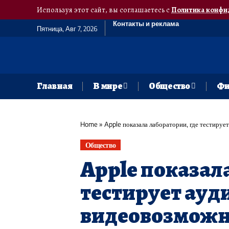
Используя этот сайт, вы соглашаетесь с
Политика конфи
Контакты и реклама
Пятница, Авг 7, 2026
Главная
В мире
Общество
Фи
Home
»
Apple показала лаборатории, где тестируе
Общество
Apple показал
тестирует ауди
видеовозможн