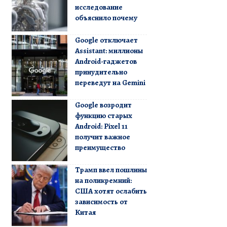
исследование
объяснило почему
Google отключает
Assistant: миллионы
Android-гаджетов
принудительно
переведут на Gemini
Google возродит
функцию старых
Android: Pixel 11
получит важное
преимущество
Трамп ввел пошлины
на поликремний:
США хотят ослабить
зависимость от
Китая