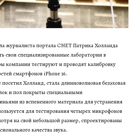
ила журналиста портала CNET Патрика Холланда
тить свои специализированные лаборатории в
ры компании тестируют и проводят калибровку
стей смартфонов iPhone 16.
 посетил Холланд, стала длинноволновая безэховая
олок и пол покрыты специальными
ньями из вспененного материала для устранения
пользуется для тестирования четырех микрофонов
смотря на свой небольшой размер, спроектированы
сионального качества звука.