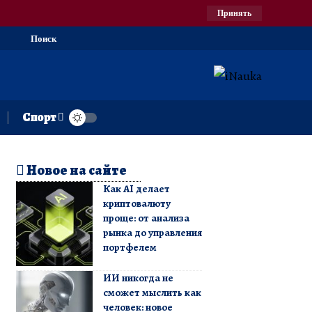
Принять
Поиск
Спорт
Новое на сайте
Как AI делает
криптовалюту
проще: от анализа
рынка до управления
портфелем
ИИ никогда не
сможет мыслить как
человек: новое