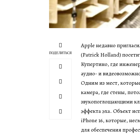
Apple недавно приглас
ПОДЕЛИТЬСЯ
(Patrick Holland) посе
Купертино, где инжене
аудио- и видеовозможно
Одним из мест, которые
камера, где стены, пот
звукопоглощающими кли
эффекта эха. Объект ис
iPhone 16, которые, не
для обеспечения профес