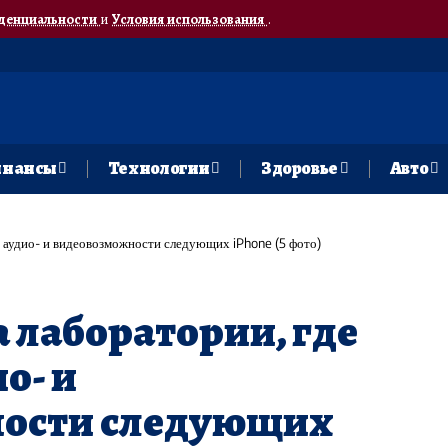
денциальности
и
Условия использования
.
нансы
Технологии
Здоровье
Авто
т аудио- и видеовозможности следующих iPhone (5 фото)
а лаборатории, где
о- и
ости следующих