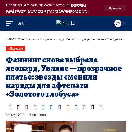
Используя этот сайт, вы соглашаетесь с
Политика
Принять
конфиденциальности
и
Условия использования
.
Аа
Home
»
Фаннинг снова выбрала леопард, Уиллис — прозрачное платье: звезды сменили наряды для афтепати «Золотого глобуса»
Общество
Фаннинг снова выбрала
леопард, Уиллис — прозрачное
платье: звезды сменили
наряды для афтепати
«Золотого глобуса»
6 января, 2025
3 Мин Чтения