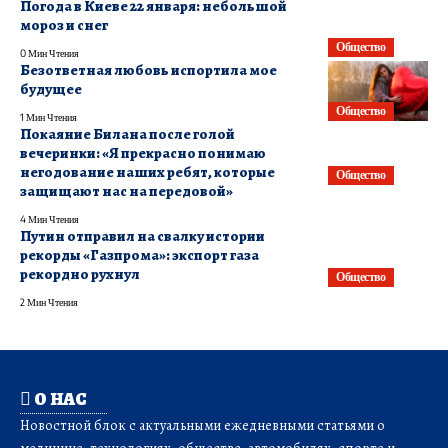
Погода в Киеве 22 января: небольшой
мороз и снег
Общество
0 Мин Чтения
Безответная любовь испортила мое
будущее
Общество
1 Мин Чтения
Покаяние Билана после голой
вечеринки: «Я прекрасно понимаю
негодование наших ребят, которые
Общество
защищают нас на передовой»
4 Мин Чтения
Путин отправил на свалку истории
рекорды «Газпрома»: экспорт газа
рекордно рухнул
Общество
2 Мин Чтения
О НАС
Новостной блок с актуальными ежедневными статьями о