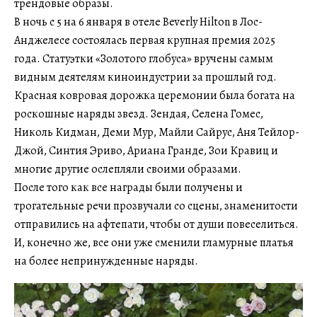
трендовые образы.
В ночь с 5 на 6 января в отеле Beverly Hilton в Лос-
Анджелесе состоялась первая крупная премия 2025
года. Статуэтки «Золотого глобуса» вручены самым
видным деятелям киноиндустрии за прошлый год.
Красная ковровая дорожка церемонии была богата на
роскошные наряды звезд. Зендая, Селена Гомес,
Николь Кидман, Деми Мур, Майли Сайрус, Аня Тейлор-
Джой, Синтия Эриво, Ариана Гранде, Зои Кравиц и
многие другие ослепляли своими образами.
После того как все награды были получены и
трогательные речи прозвучали со сцены, знаменитости
отправились на афтепати, чтобы от души повеселиться.
И, конечно же, все они уже сменили гламурные платья
на более непринужденные наряды.