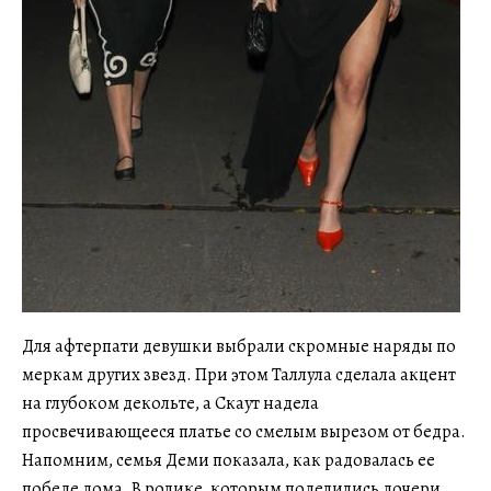
Для афтерпати девушки выбрали скромные наряды по
меркам других звезд. При этом Таллула сделала акцент
на глубоком декольте, а Скаут надела
просвечивающееся платье со смелым вырезом от бедра.
Напомним, семья Деми показала, как радовалась ее
победе дома. В ролике, которым поделились дочери