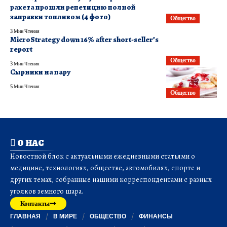
ракета прошли репетицию полной
заправки топливом (4 фото)
Общество
3 Мин Чтения
MicroStrategy down 16% after short-seller’s
report
Общество
3 Мин Чтения
Сырники на пару
5 Мин Чтения
Общество
О НАС
Новостной блок с актуальными ежедневными статьями о
медицине, технологиях, обществе, автомобилях, спорте и
других темах, собранные нашими корреспондентами с разных
уголков земного шара.
Контакты
ГЛАВНАЯ
В МИРЕ
ОБЩЕСТВО
ФИНАНСЫ