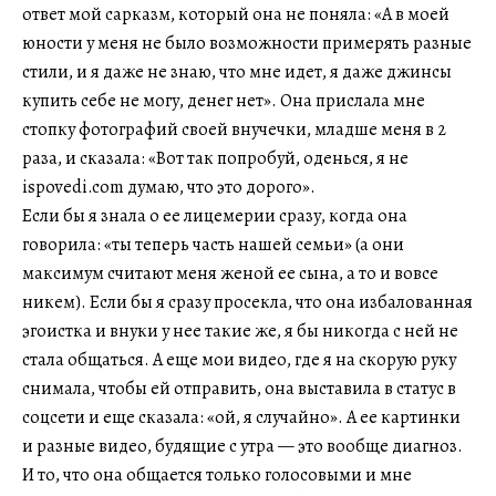
ответ мой сарказм, который она не поняла: «А в моей
юности у меня не было возможности примерять разные
стили, и я даже не знаю, что мне идет, я даже джинсы
купить себе не могу, денег нет». Она прислала мне
стопку фотографий своей внучечки, младше меня в 2
раза, и сказала: «Вот так попробуй, оденься, я не
ispovedi.com думаю, что это дорого».
Если бы я знала о ее лицемерии сразу, когда она
говорила: «ты теперь часть нашей семьи» (а они
максимум считают меня женой ее сына, а то и вовсе
никем). Если бы я сразу просекла, что она избалованная
эгоистка и внуки у нее такие же, я бы никогда с ней не
стала общаться. А еще мои видео, где я на скорую руку
снимала, чтобы ей отправить, она выставила в статус в
соцсети и еще сказала: «ой, я случайно». А ее картинки
и разные видео, будящие с утра — это вообще диагноз.
И то, что она общается только голосовыми и мне