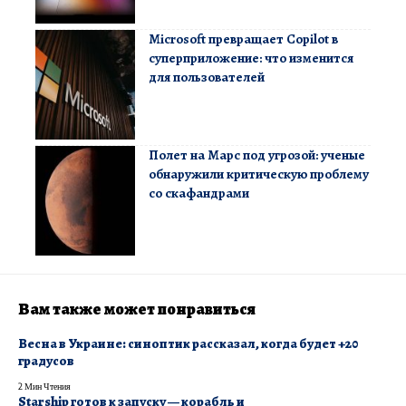
Microsoft превращает Copilot в
суперприложение: что изменится
для пользователей
Полет на Марс под угрозой: ученые
обнаружили критическую проблему
со скафандрами
Вам также может понравиться
Весна в Украине: синоптик рассказал, когда будет +20
градусов
2 Мин Чтения
Starship готов к запуску — корабль и