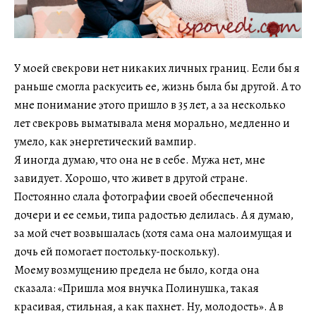
У моей свекрови нет никаких личных границ. Если бы я
раньше смогла раскусить ее, жизнь была бы другой. А то
мне понимание этого пришло в 35 лет, а за несколько
лет свекровь выматывала меня морально, медленно и
умело, как энергетический вампир.
Я иногда думаю, что она не в себе. Мужа нет, мне
завидует. Хорошо, что живет в другой стране.
Постоянно слала фотографии своей обеспеченной
дочери и ее семьи, типа радостью делилась. А я думаю,
за мой счет возвышалась (хотя сама она малоимущая и
дочь ей помогает постольку-поскольку).
Моему возмущению предела не было, когда она
сказала: «Пришла моя внучка Полинушка, такая
красивая, стильная, а как пахнет. Ну, молодость». А в