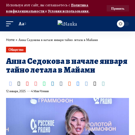
Используя этот сайт, вы соглашаетесь с
Политика
Принять
конфиденциальности
и
Условия использования
.
Аа
Home
»
Анна Седокова в начале января тайно летала в Майами
Общество
Анна Седокова в начале января
тайно летала в Майами
12 января, 2025
4 Мин Чтения