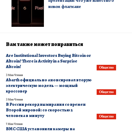
презентации: что уже известно о
новом флагмане
Вам также может понравиться
Are Institutional Investors Buying Bitcoin or
Altcoin? There is Activity in a Surprise
Altcoin!
Общество
3 Мин Чтения
Abarth официально анонсировал вторую
электрическую модель — мощный
кроссовер
Общество
3 Мин Чтения
В ​России рекорд вымирания со времен
Второй мировой: со скоростью 2
человека в минуту
Общество
1 Мин Чтения
ВМС США установили камеры на