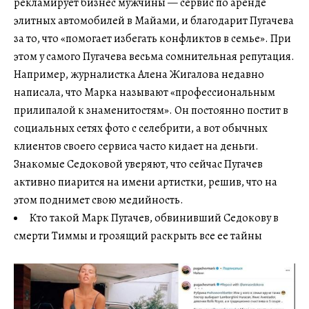
рекламирует бизнес мужчины — сервис по аренде
элитных автомобилей в Майами, и благодарит Пугачева
за то, что «помогает избегать конфликтов в семье». При
этом у самого Пугачева весьма сомнительная репутация.
Например, журналистка Алена Жигалова недавно
написала, что Марка называют «профессиональным
прилипалой к знаменитостям». Он постоянно постит в
социальных сетях фото с селебрити, а вот обычных
клиентов своего сервиса часто кидает на деньги.
Знакомые Седоковой уверяют, что сейчас Пугачев
активно пиарится на имени артистки, решив, что на
этом поднимет свою медийность.
Кто такой Марк Пугачев, обвинивший Седокову в
смерти Тиммы и грозящий раскрыть все ее тайны