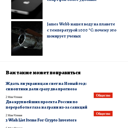
James Webb нашел воду на планете
с температурой 1000 °C: почему это
шокирует ученых
Вам также может понравиться
​Ждать ли украинцам снег на Новый год:
синоптики дали сразу два прогноза
Общество
2 Мин Чтения
Два крупнейших проекта России по
переработке газа на грани из-за санкций
Общество
2 Мин Чтения
3 Wish List Items For Crypto Investors