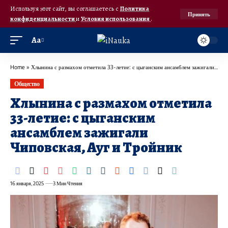
Используя этот сайт, вы соглашаетесь с
Политика
Принять
конфиденциальности
и
Условия использования
.
Аа
Home
»
Хлынина с размахом отметила 33-летие: с цыганским ансамблем зажигали Чиповская, Ауг и Тройник
Общество
Хлынина с размахом отметила
33-летие: с цыганским
ансамблем зажигали
Чиповская, Ауг и Тройник
16 января, 2025
3 Мин Чтения