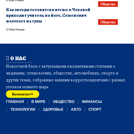
6 Мин Чтения
Общество
Как звезды готовятся к весне: к Чеховой
приходит учитель по йоге, Семенович
налегает на супы
Общество
12 Мин Чтения
О НАС
Новостной блок с актуальными ежедневными статьями о
медицине, технологиях, обществе, автомобилях, спорте и
других темах, собранные нашими корреспондентами с разных
уголков земного шара.
Контакты
ГЛАВНАЯ
В МИРЕ
ОБЩЕСТВО
ФИНАНСЫ
ТЕХНОЛОГИИ
ЗДОРОВЬЕ
АВТО
СПОРТ