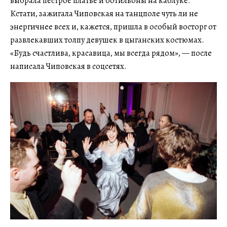
выбрала пестрое платье и ботильоны на каблуке.
Кстати, зажигала Чиповская на танцполе чуть ли не
энергичнее всех и, кажется, пришла в особый восторг от
развлекавших толпу девушек в цыганских костюмах.
«Будь счастлива, красавица, мы всегда рядом», — после
написала Чиповская в соцсетях.