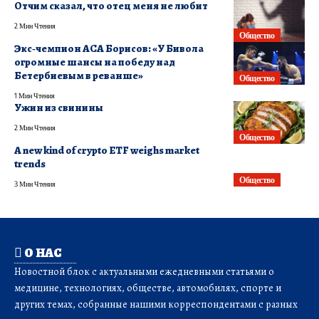
Отчим сказал, что отец меня не любит
2 Мин Чтения
Общество
Экс‑чемпион ACA Борисов: «У Бивола
огромные шансы на победу над
Бетербиевым в реванше»
Общество
1 Мин Чтения
Ужин из свинины
2 Мин Чтения
Общество
A new kind of crypto ETF weighs market
trends
Общество
3 Мин Чтения
О НАС
Новостной блок с актуальными ежедневными статьями о
медицине, технологиях, обществе, автомобилях, спорте и
других темах, собранные нашими корреспондентами с разных