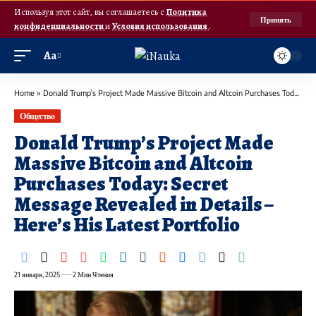
Используя этот сайт, вы соглашаетесь с
Политика
Принять
конфиденциальности
и
Условия использования
.
Аа
Home
»
Donald Trump’s Project Made Massive Bitcoin and Altcoin Purchases Today: Secret Message Revealed in Details – Here’s His Latest Portfolio
Общество
Donald Trump’s Project Made
Massive Bitcoin and Altcoin
Purchases Today: Secret
Message Revealed in Details –
Here’s His Latest Portfolio
21 января, 2025
2 Мин Чтения