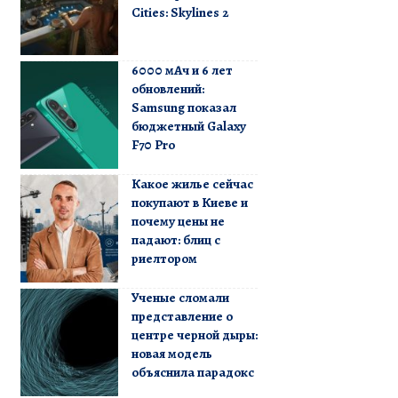
Cities: Skylines 2
6000 мАч и 6 лет
обновлений:
Samsung показал
бюджетный Galaxy
F70 Pro
Какое жилье сейчас
покупают в Киеве и
почему цены не
падают: блиц с
риелтором
Ученые сломали
представление о
центре черной дыры:
новая модель
объяснила парадокс