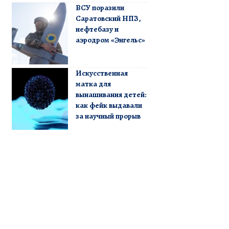
ВСУ поразили
Саратовский НПЗ,
нефтебазу и
аэродром «Энгельс»
Искусственная
матка для
вынашивания детей:
как фейк выдавали
за научный прорыв