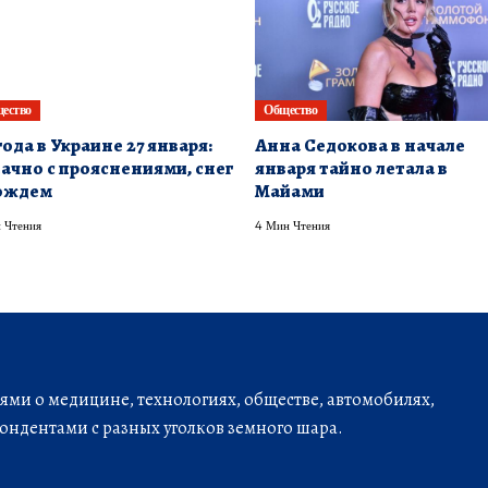
ество
Общество
ода в Украине 27 января:
Анна Седокова в начале
ачно с прояснениями, снег
января тайно летала в
ождем
Майами
 Чтения
4 Мин Чтения
ми о медицине, технологиях, обществе, автомобилях,
ондентами с разных уголков земного шара.