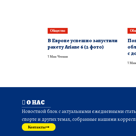
Общество
Общ
В Европе успешно запустили
Пог
ракету Ariane 6 (2 фото)
обл
с д
1 Мин Чтения
1 Мин
О НАС
Новостной блок с актуальными ежедневными статья
спорте и других темах, собранные нашими корресп
Контакты