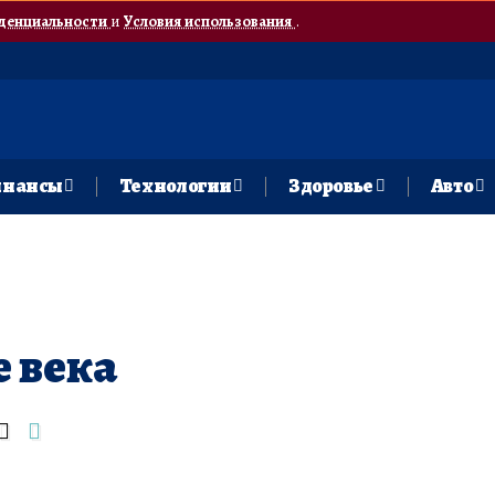
денциальности
и
Условия использования
.
нансы
Технологии
Здоровье
Авто
 века