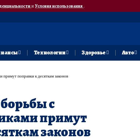
денциальности
и
Условия использования
.
нансы
Технологии
Здоровье
Авто
 примут поправки к десяткам законов
 борьбы с
иками примут
сяткам законов