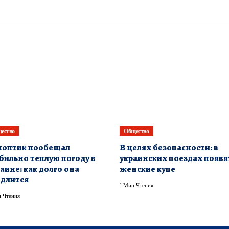
ество
Общество
ноптик пообещал
В целях безопасности: в
бильно теплую погоду в
украинских поездах появя
аине: как долго она
женские купе
длится
1 Мин Чтения
 Чтения