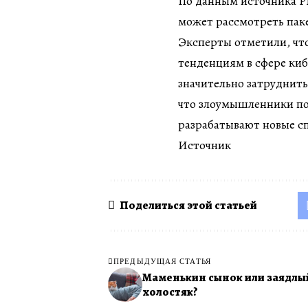
По данным источника Р
может рассмотреть паке
Эксперты отметили, чт
тенденциям в сфере киб
значительно затруднить
что злоумышленники по
разрабатывают новые с
Источник
Поделиться этой статьей
ПРЕДЫДУЩАЯ СТАТЬЯ
Маменькин сынок или заядлы
холостяк?