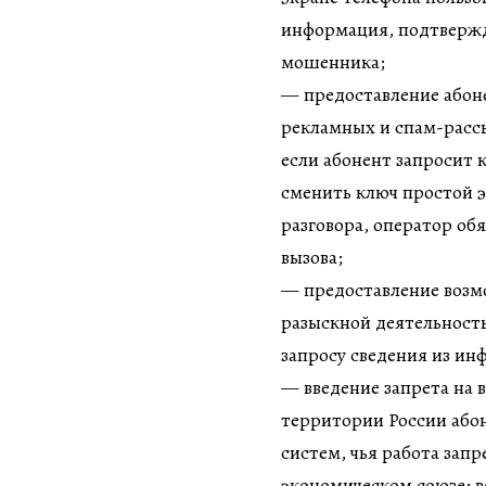
информация, подтвержда
мошенника;
— предоставление абоне
рекламных и спам-рассы
если абонент запросит
сменить ключ простой 
разговора, оператор об
вызова;
— предоставление возм
разыскной деятельность
запросу сведения из ин
— введение запрета на в
территории России або
систем, чья работа зап
экономическом союзе; 