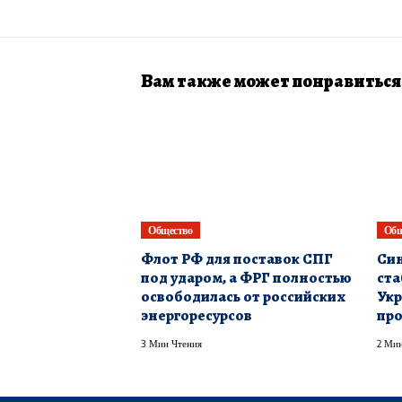
Вам также может понравиться
Общество
Общ
Флот РФ для поставок СПГ
Си
под ударом, а ФРГ полностью
ста
освободилась от российских
Укр
энергоресурсов
про
3 Мин Чтения
2 Мин