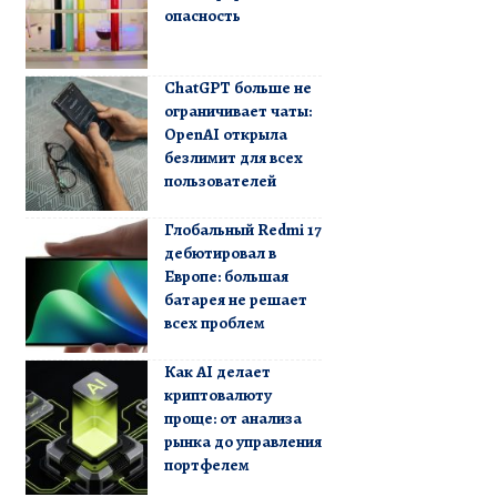
опасность
ChatGPT больше не
ограничивает чаты:
OpenAI открыла
безлимит для всех
пользователей
Глобальный Redmi 17
дебютировал в
Европе: большая
батарея не решает
всех проблем
Как AI делает
криптовалюту
проще: от анализа
рынка до управления
портфелем