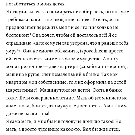
позаботиться о моих детях.
Я отшучивалась, что помирать не собираюсь, но она уже
требовала написать завещание на неё. То есть, мать
предполагает пережить меня и ее это нисколько не
беспокоит? Она хочет, чтобы ей досталось всё! Я ее
спрашиваю: «А почему ты так уверена, что я раньше тебя
умру?». Она не смогла объяснить, ispovedi.com просто
ей очень хочется заиметь чужое имущество. А оно у
меня приличное — две квартиры (заработанные мной),
машина крутая, счет немаленький в банке. Так как
квартиры мои собственные, то я их оформила на детей
(дарственные). Машину тоже на детей. Счета в банке
тоже. Дети совершеннолетние. Мать об этом ничего не
знает пока, боится, что мужу все достанется. А мы с ним
даже не расписаны!
Я сама мать, и мне бы и в голову не пришло такое! Не
мать, а просто чудовище какое-то. Был бы жив отец,