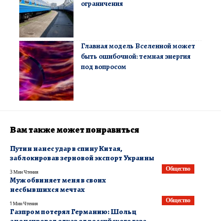
ограничения
Главная модель Вселенной может
быть ошибочной: темная энергия
под вопросом
Вам также может понравиться
Путин нанес удар в спину Китая,
заблокировав зерновой экспорт Украины
Общество
3 Мин Чтения
Муж обвиняет меня в своих
несбывшихся мечтах
Общество
1 Мин Чтения
Газпром потерял Германию: Шольц
анонсировал отказ от российского газа