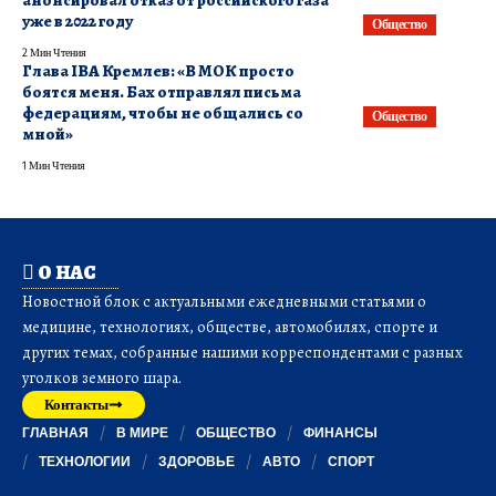
уже в 2022 году
Общество
2 Мин Чтения
Глава IBA Кремлев: «В МОК просто
боятся меня. Бах отправлял письма
федерациям, чтобы не общались со
Общество
мной»
1 Мин Чтения
О НАС
Новостной блок с актуальными ежедневными статьями о
медицине, технологиях, обществе, автомобилях, спорте и
других темах, собранные нашими корреспондентами с разных
уголков земного шара.
Контакты
ГЛАВНАЯ
В МИРЕ
ОБЩЕСТВО
ФИНАНСЫ
ТЕХНОЛОГИИ
ЗДОРОВЬЕ
АВТО
СПОРТ