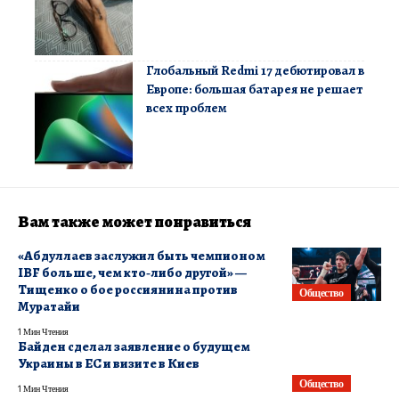
Глобальный Redmi 17 дебютировал в
Европе: большая батарея не решает
всех проблем
Вам также может понравиться
«Абдуллаев заслужил быть чемпионом
IBF больше, чем кто‑либо другой» —
Тищенко о бое россиянина против
Общество
Муратайи
1 Мин Чтения
Байден сделал заявление о будущем
Украины в ЕС и визите в Киев
Общество
1 Мин Чтения