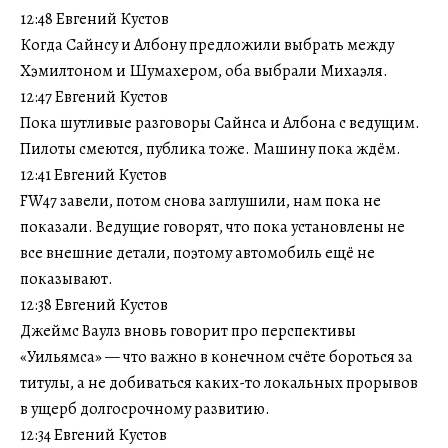
12:48 Евгений Кустов
Когда Сайнсу и Албону предложили выбрать между
Хэмилтоном и Шумахером, оба выбрали Михаэля.
12:47 Евгений Кустов
Пока шутливые разговоры Сайнса и Албона с ведущим.
Пилоты смеются, публика тоже. Машину пока ждём.
12:41 Евгений Кустов
FW47 завели, потом снова заглушили, нам пока не
показали. Ведущие говорят, что пока установлены не
все внешние детали, поэтому автомобиль ещё не
показывают.
12:38 Евгений Кустов
Джеймс Ваулз вновь говорит про перспективы
«Уильямса» — что важно в конечном счёте бороться за
титулы, а не добиваться каких-то локальных прорывов
в ущерб долгосрочному развитию.
12:34 Евгений Кустов