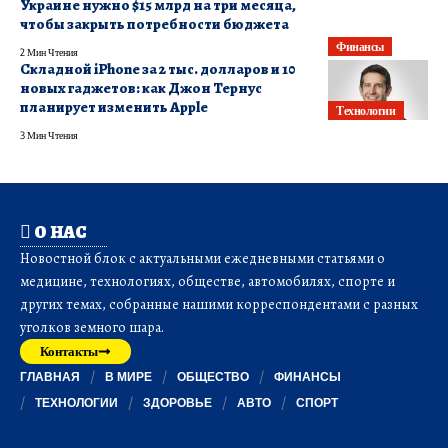
Украине нужно $15 млрд на три месяца,
чтобы закрыть потребности бюджета
Финансы
2 Мин Чтения
Складной iPhone за 2 тыс. долларов и 10
новых гаджетов: как Джон Тернус
планирует изменить Apple
Технологии
3 Мин Чтения
О НАС
Новостной блок с актуальными ежедневными статьями о
медицине, технологиях, обществе, автомобилях, спорте и
других темах, собранные нашими корреспондентами с разных
уголков земного шара.
Контакты
ГЛАВНАЯ
В МИРЕ
ОБЩЕСТВО
ФИНАНСЫ
ТЕХНОЛОГИИ
ЗДОРОВЬЕ
АВТО
СПОРТ