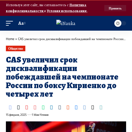
Используя этот сайт, вы соглашаетесь с
Политика
Принять
конфиденциальности
и
Условия использования
.
Аа
Home
»
CAS увеличил срок дисквалификации побеждавшей на чемпионате России по боксу Кириенко до четырех лет
Общество
CAS увеличил срок
дисквалификации
побеждавшей на чемпионате
России по боксу Кириенко до
четырех лет
15 февраля, 2025
1 Мин Чтения