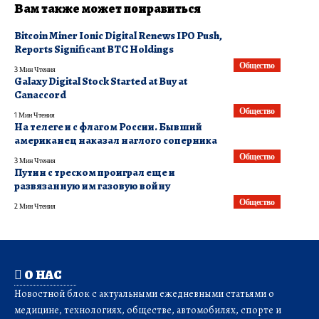
Вам также может понравиться
Bitcoin Miner Ionic Digital Renews IPO Push,
Reports Significant BTC Holdings
Общество
3 Мин Чтения
Galaxy Digital Stock Started at Buy at
Canaccord
Общество
1 Мин Чтения
На телеге и с флагом России. Бывший
американец наказал наглого соперника
Общество
3 Мин Чтения
Путин с треском проиграл еще и
развязанную им газовую войну
Общество
2 Мин Чтения
О НАС
Новостной блок с актуальными ежедневными статьями о
медицине, технологиях, обществе, автомобилях, спорте и