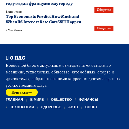
году отдан французскому городу
Общество
1 Мин Чтения
Top Economists Predict How Much and
When US Interest Rate Cuts Will Happen
Общество
2 Мин Чтения
О НАС
Новостной блок с актуальными ежедневными статьями о
медицине, технологиях, обществе, автомобилях, спорте и
других темах, собранные нашими корреспондентами с разных
уголков земного шара.
Контакты
ГЛАВНАЯ
В МИРЕ
ОБЩЕСТВО
ФИНАНСЫ
ТЕХНОЛОГИИ
ЗДОРОВЬЕ
АВТО
СПОРТ