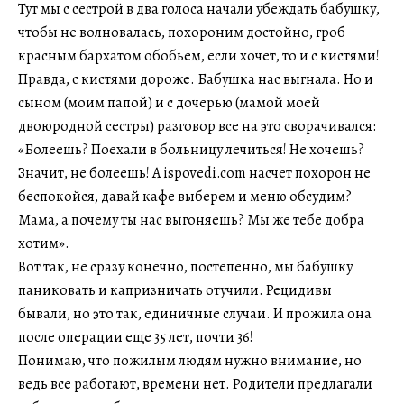
Тут мы с сестрой в два голоса начали убеждать бабушку,
чтобы не волновалась, похороним достойно, гроб
красным бархатом обобьем, если хочет, то и с кистями!
Правда, с кистями дороже. Бабушка нас выгнала. Но и
сыном (моим папой) и с дочерью (мамой моей
двоюродной сестры) разговор все на это сворачивался:
«Болеешь? Поехали в больницу лечиться! Не хочешь?
Значит, не болеешь! А ispovedi.com насчет похорон не
беспокойся, давай кафе выберем и меню обсудим?
Мама, а почему ты нас выгоняешь? Мы же тебе добра
хотим».
Вот так, не сразу конечно, постепенно, мы бабушку
паниковать и капризничать отучили. Рецидивы
бывали, но это так, единичные случаи. И прожила она
после операции еще 35 лет, почти 36!
Понимаю, что пожилым людям нужно внимание, но
ведь все работают, времени нет. Родители предлагали