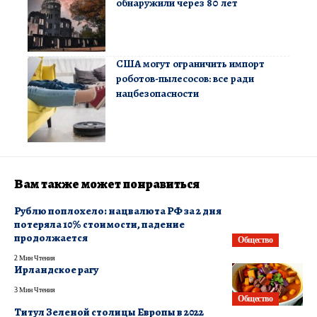
обнаружили через 80 лет
США могут ограничить импорт
роботов-пылесосов: все ради
нацбезопасности
Вам также может понравиться
​Рублю поплохело: нацвалюта РФ за 2 дня
потеряла 10% стоимости, падение
продолжается
Общество
2 Мин Чтения
Ирландское рагу
3 Мин Чтения
Общество
Титул Зеленой столицы Европы в 2022