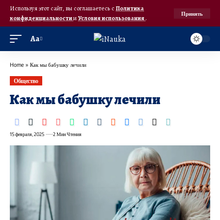
Используя этот сайт, вы соглашаетесь с
Политика
Принять
конфиденциальности
и
Условия использования
.
Аа
Home
»
Как мы бабушку лечили
Общество
Как мы бабушку лечили
15 февраля, 2025
2 Мин Чтения