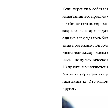
Если перейти к собствен
испытаний всё прошло о
с действительно серьёз
закрывался в гараже дл
однако всем удалось бо
день программу. Впрочем
двигатели заморожены е
изученному техническо
Неприятным исключение
Алонсо с утра проехал 
ним лишь 42. Это малов
кругов.