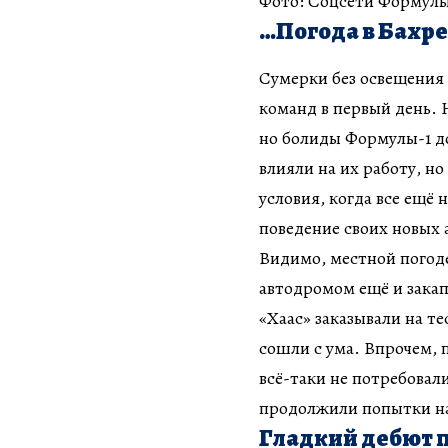
Фото: Соцсети Формулы
…Погода в Бахре
Сумерки без освещения 
команд в первый день. 
но болиды Формулы-1 д
влияли на их работу, н
условия, когда все ещё
поведение своих новых 
Видимо, местной погоде
автодромом ещё и закап
«Хаас» заказывали на т
сошли с ума. Впрочем,
всё-таки не потребовал
продолжили попытки на
Гладкий дебют п