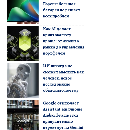
Европе: большая
батарея не решает
всех проблем
Как AI делает
криптовалюту
проще: от анализа
рынка до управления
портфелем
ИИ никогда не
сможет мыслить как
человек: новое
исследование
объяснило почему
Google отключает
Assistant: миллионы
Android-гаджетов
принудительно
переведут на Gemini