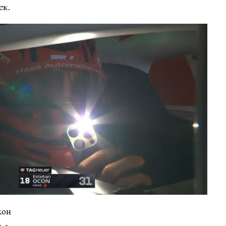
ск.
кон