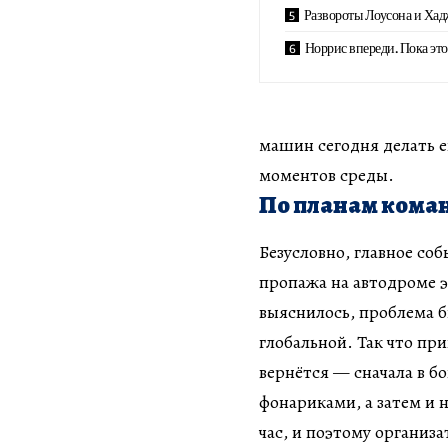
Развороты Лоусона и Хад
Норрис впереди. Пока это
машин сегодня делать е
моментов среды.
По планам кома
Безусловно, главное со
пропажа на автодроме э
выяснилось, проблема бы
глобальной. Так что пр
вернётся — сначала в б
фонариками, а затем и 
час, и поэтому организ