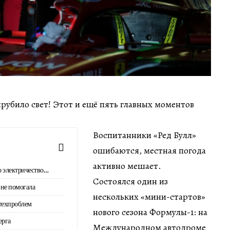
рубило свет! Этот и ещё пять главных моментов
Воспитанники «Ред Булл»
ошибаются, местная погода
активно мешает.
о электричество…
Состоялся один из
 не помогала
нескольких «мини-стартов»
 техпроблем
нового сезона Формулы-1: на
ерга
Международном автодроме