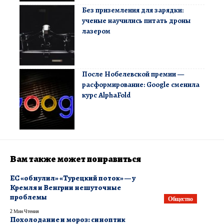
Без приземления для зарядки:
ученые научились питать дроны
лазером
После Нобелевской премии —
расформирование: Google сменила
курс AlphaFold
Вам также может понравиться
ЕС «обнулил» «Турецкий поток» — у
Кремля и Венгрии нешуточные
проблемы
Общество
2 Мин Чтения
​Похолодание и мороз: синоптик