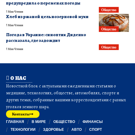
предупредила о переменах погоды
Общество
1 Мин Чтения
Хлеб из ржаной цельнозерновой муки
1 Мин Чтения
Общество
​Погода в Украине: синоптик Диденко
рассказала, где задождит
Общество
1 Мин Чтения
О НАС
Новостной блок с актуальными ежедневными статьями о
медицине, технологиях, обществе, автомобилях, спорте и
других темах, собранные нашими корреспондентами с разных
уголков земного шара.
Контакты
ГЛАВНАЯ
В МИРЕ
ОБЩЕСТВО
ФИНАНСЫ
ТЕХНОЛОГИИ
ЗДОРОВЬЕ
АВТО
СПОРТ