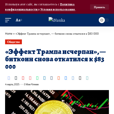
Используя этот сайт, вы соглашаетесь с
Политика
Принять
конфиденциальности
и
Условия использования
.
Аа
Home
»
«Эффект Трампа исчерпан», — биткоин снова откатился к $83 000
Общество
«Эффект Трампа исчерпан», —
биткоин снова откатился к $83
000
4 марта, 2025
3 Мин Чтения