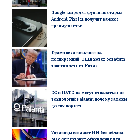
Google возродит функцию старых
Android: Pixel 11 получит важное
преимущество
Трамп ввел пошлины на
поликремний: США хотят ослабить
зависимость от Китая
ЕС и НАТО не могут отказаться от
технологий Palantir: почему замены
до сих пор нет
Украинцы создают ИИ без облака:
MacPaw готовит обновления для