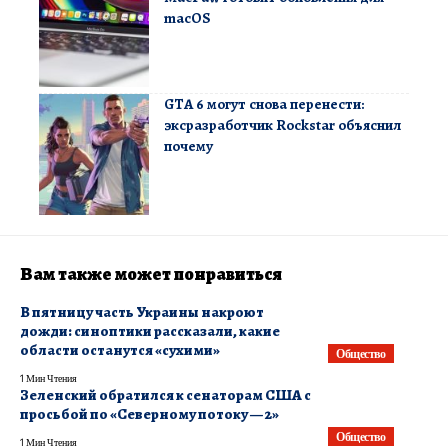
macOS
GTA 6 могут снова перенести:
эксразработчик Rockstar объяснил
почему
Вам также может понравиться
В пятницу часть Украины накроют
дожди: синоптики рассказали, какие
области останутся «сухими»
Общество
1 Мин Чтения
Зеленский обратился к сенаторам США с
просьбой по «Северному потоку — 2»
Общество
1 Мин Чтения