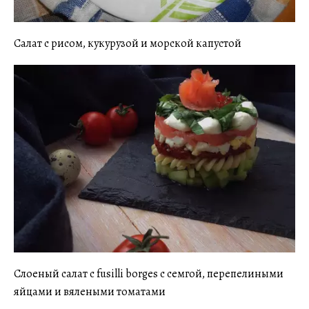
Салат с рисом, кукурузой и морской капустой
Слоеный салат с fusilli borges с семгой, перепелиными
яйцами и вялеными томатами