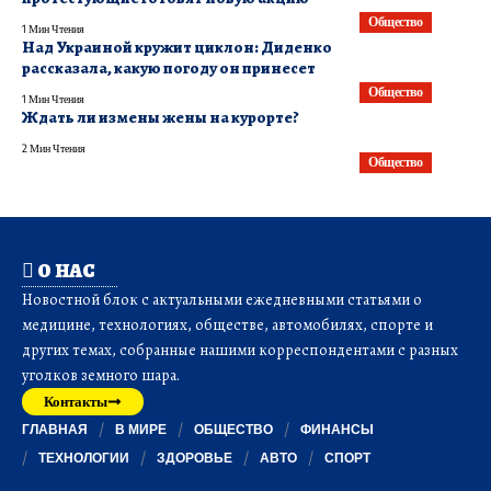
Общество
1 Мин Чтения
​Над Украиной кружит циклон: Диденко
рассказала, какую погоду он принесет
Общество
1 Мин Чтения
Ждать ли измены жены на курорте?
2 Мин Чтения
Общество
О НАС
Новостной блок с актуальными ежедневными статьями о
медицине, технологиях, обществе, автомобилях, спорте и
других темах, собранные нашими корреспондентами с разных
уголков земного шара.
Контакты
ГЛАВНАЯ
В МИРЕ
ОБЩЕСТВО
ФИНАНСЫ
ТЕХНОЛОГИИ
ЗДОРОВЬЕ
АВТО
СПОРТ