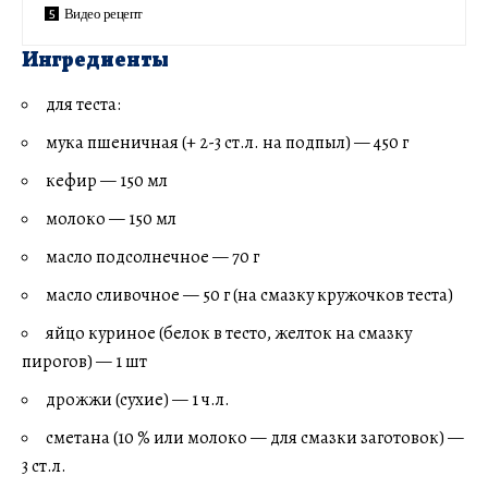
Видео рецепт
Ингредиенты
для теста:
мука пшеничная (+ 2-3 ст.л. на подпыл) — 450 г
кефир — 150 мл
молоко — 150 мл
масло подсолнечное — 70 г
масло сливочное — 50 г (на смазку кружочков теста)
яйцо куриное (белок в тесто, желток на смазку
пирогов) — 1 шт
дрожжи (сухие) — 1 ч.л.
сметана (10 % или молоко — для смазки заготовок) —
3 ст.л.