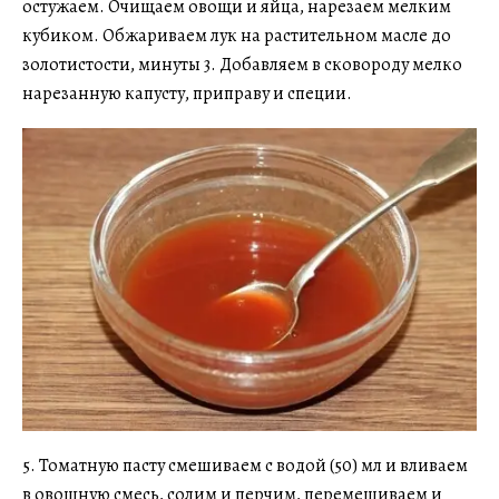
остужаем. Очищаем овощи и яйца, нарезаем мелким
кубиком. Обжариваем лук на растительном масле до
золотистости, минуты 3. Добавляем в сковороду мелко
нарезанную капусту, приправу и специи.
5. Томатную пасту смешиваем с водой (50) мл и вливаем
в овощную смесь, солим и перчим, перемешиваем и