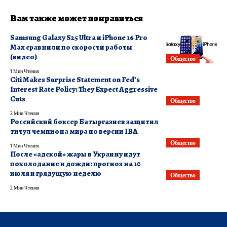
Вам также может понравиться
Samsung Galaxy S25 Ultra и iPhone 16 Pro
Max сравнили по скорости работы
(видео)
Общество
1 Мин Чтения
Citi Makes Surprise Statement on Fed’s
Interest Rate Policy: They Expect Aggressive
Cuts
Общество
2 Мин Чтения
Российский боксер Батыргазиев защитил
титул чемпиона мира по версии IBA
Общество
1 Мин Чтения
После «адской» жары в Украину идут
похолодание и дожди: прогноз на 10
июля и грядущую неделю
Общество
2 Мин Чтения