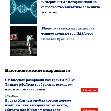
эксперименты в истории: сколько
человечество заплатило за великие
открытия
iPhone оказался в миллионы раз
мощнее компьютера NASA: что
показало сравнение
Вам также может понравиться
С Ивлеевой разорвали контракты МТС и
Тинькофф, Лолиту убрали из всех шоу:
итоги голой вечеринки
Общество
4 Мин Чтения
Власти Канады опубликовали первое
изображение загадочного объекта,
сбитого над Юконом в 2023 году
Общество