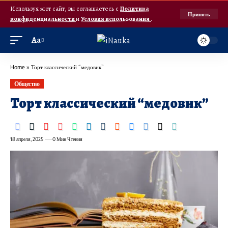
Используя этот сайт, вы соглашаетесь с
Политика
Принять
конфиденциальности
и
Условия использования
.
Аа
Home
»
Торт классический “медовик”
Общество
Торт классический “медовик”
18 апреля, 2025
0 Мин Чтения