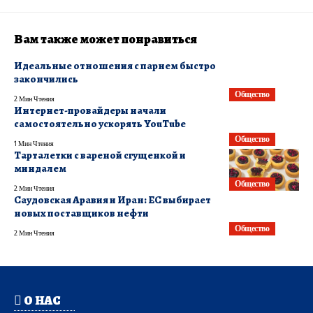
Вам также может понравиться
Идеальные отношения с парнем быстро
закончились
Общество
2 Мин Чтения
Интернет-провайдеры начали
самостоятельно ускорять YouTube
Общество
1 Мин Чтения
Тарталетки с вареной сгущенкой и
миндалем
Общество
2 Мин Чтения
Саудовская Аравия и Иран: ЕС выбирает
новых поставщиков нефти
Общество
2 Мин Чтения
О НАС