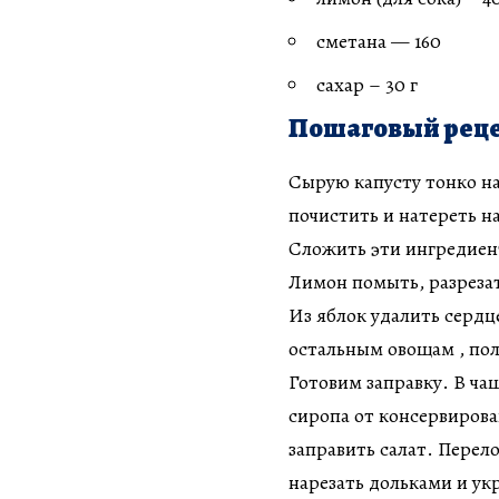
сметана — 160
сахар – 30 г
Пошаговый реце
Сырую капусту тонко н
почистить и натереть н
Сложить эти ингредиен
Лимон помыть, разрезат
Из яблок удалить сердц
остальным овощам , по
Готовим заправку. В ча
сиропа от консервиров
заправить салат. Перел
нарезать дольками и укр