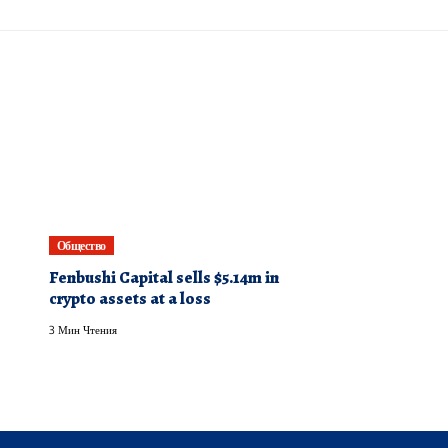
Общество
Fenbushi Capital sells $5.14m in
crypto assets at a loss
3 Мин Чтения