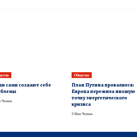
ество
Общество
и сами создают себе
План Путина провалился:
облемы
Европа пережила низшую
точку энергетического
 Чтения
кризиса
3 Мин Чтения