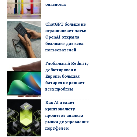
опасность
ChatGPT больше не
ограничивает чаты:
OpenAI открыла
безлимит для всех
пользователей
Глобальный Redmi 17
дебютировал в
Европе: большая
батарея не решает
всех проблем
Как AI делает
криптовалюту
проще: от анализа
рынка до управления
портфелем