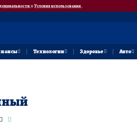
денциальности
и
Условия использования
.
нансы
Технологии
Здоровье
Авто
нный