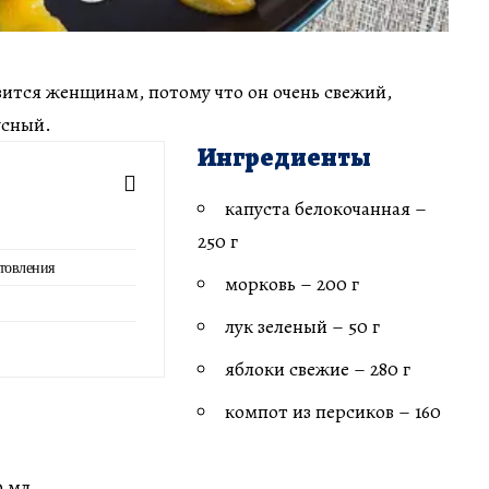
вится женщинам, потому что он очень свежий,
усный.
Ингредиенты
капуста белокочанная –
250 г
товления
морковь – 200 г
лук зеленый – 50 г
яблоки свежие – 280 г
компот из персиков – 160
0 мл