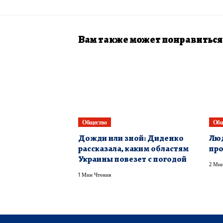
Вам также может понравиться
Общество
Общ
Дожди или зной: Диденко
Люд
рассказала, каким областям
пр
Украины повезет с погодой
2 Мин
1 Мин Чтения