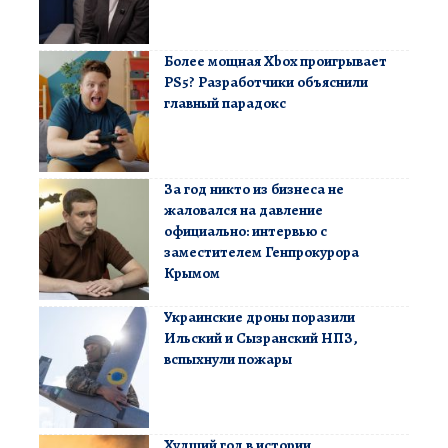
Более мощная Xbox проигрывает
PS5? Разработчики объяснили
главный парадокс
За год никто из бизнеса не
жаловался на давление
официально: интервью с
заместителем Генпрокурора
Крымом
Украинские дроны поразили
Ильский и Сызранский НПЗ,
вспыхнули пожары
Худший год в истории