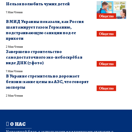
Нельзя полюбить чужих детей
1 Мин Чтения
Общество
В МИД Украины показали, как Россия
шантажирует газом Германию,
подстраивающую санкции под ее
Общество
прихоти
2 Мин Чтения
Завершено строительство
самодостаточного эко-небоскрёба в
виде ДНК (7 фото)
Общество
1 Мин Чтения
В Украине стремительно дорожает
бензин: какие цены на АЗС, что говорят
эксперты
Общество
2 Мин Чтения
О НАС
Новостной блок с актуальными ежедневными статьями о