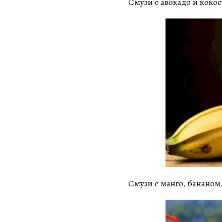
Смузи с авокадо и кок
Смузи с манго, банано