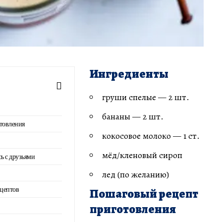
Ингредиенты
груши спелые — 2 шт.
бананы — 2 шт.
товления
кокосовое молоко — 1 ст.
мёд/кленовый сироп
сь с друзьями
лед (по желанию)
ецептов
Пошаговый рецепт
приготовления