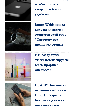
чтобы сделать
смартфон более
удобным
James Webb нашел
воду на планете с
температурой 1000
°C: почему это
шокирует ученых
ИИ создал 700
тысяч новых вирусов:
в чем прорыв и
опасность
ChatGPT больше не
ограничивает чаты:
OpenAI открыла
безлимит для всех
пользователей