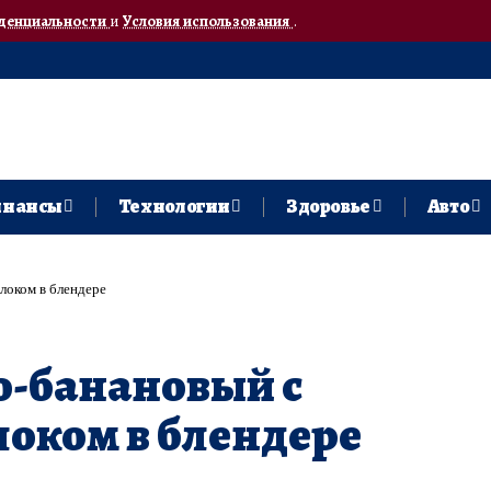
денциальности
и
Условия использования
.
нансы
Технологии
Здоровье
Авто
локом в блендере
о-банановый с
оком в блендере