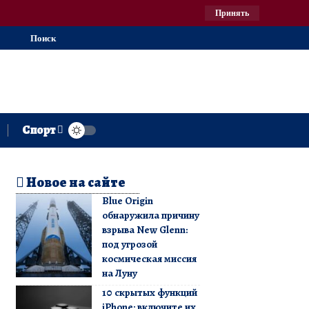
Принять
Поиск
Спорт
Новое на сайте
Blue Origin
обнаружила причину
взрыва New Glenn:
под угрозой
космическая миссия
на Луну
10 скрытых функций
iPhone: включите их,