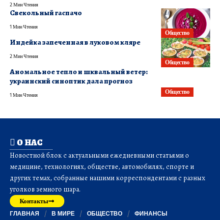
2 Мин Чтения
Свекольный гаспачо
1 Мин Чтения
Общество
Индейка запеченная в луковом кляре
2 Мин Чтения
Общество
Аномальное тепло и шквальный ветер:
украинский синоптик дала прогноз
Общество
1 Мин Чтения
О НАС
Новостной блок с актуальными ежедневными статьями о
медицине, технологиях, обществе, автомобилях, спорте и
других темах, собранные нашими корреспондентами с разных
уголков земного шара.
Контакты
ГЛАВНАЯ
В МИРЕ
ОБЩЕСТВО
ФИНАНСЫ