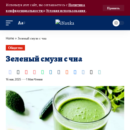
Используя этот сайт, вы соглашаетесь с
Политика
Принять
конфиденциальности
и
Условия использования
.
Аа
Home
»
Зеленый смузи с чиа
Общество
Зеленый смузи с чиа
16 мая, 2025
1 Мин Чтения