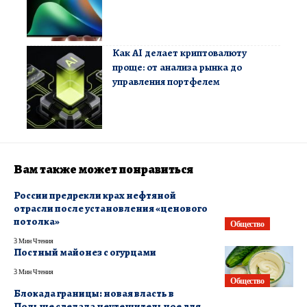
Как AI делает криптовалюту
проще: от анализа рынка до
управления портфелем
Вам также может понравиться
России предрекли крах нефтяной
отрасли после установления «ценового
потолка»
Общество
3 Мин Чтения
Постный майонез с огурцами
3 Мин Чтения
Общество
Блокада границы: новая власть в
Польше сделала неутешительное для