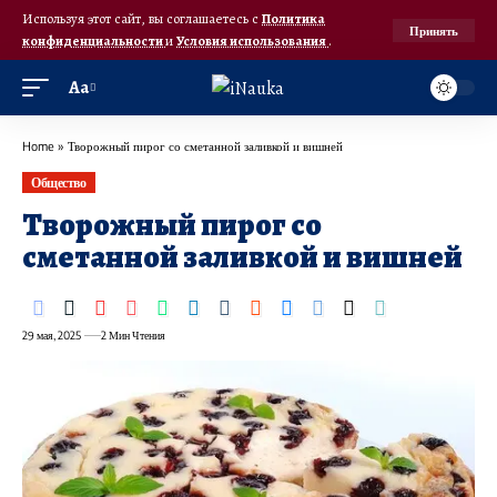
Используя этот сайт, вы соглашаетесь с
Политика
Принять
конфиденциальности
и
Условия использования
.
Аа
Home
»
Творожный пирог со сметанной заливкой и вишней
Общество
Творожный пирог со
сметанной заливкой и вишней
29 мая, 2025
2 Мин Чтения