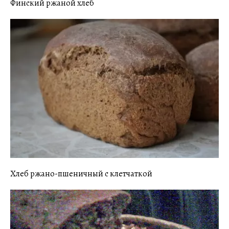
Финский ржаной хлеб
Хлеб ржано-пшеничный с клетчаткой