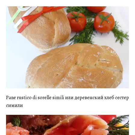
Pane rustico di sorelle simili или деревенский хлеб сестeр
симили