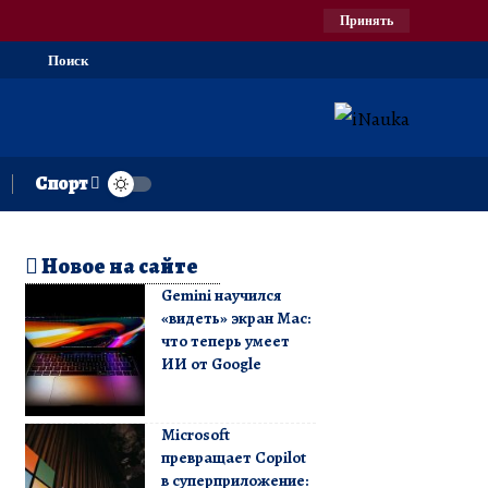
Принять
Поиск
Спорт
Новое на сайте
Gemini научился
«видеть» экран Mac:
что теперь умеет
ИИ от Google
Microsoft
превращает Copilot
в суперприложение: