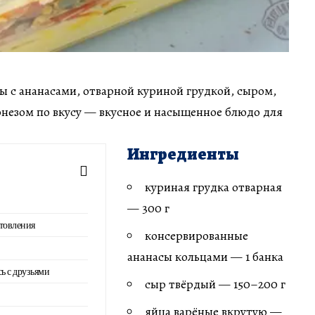
ы с ананасами, отварной куриной грудкой, сыром,
незом по вкусу — вкусное и насыщенное блюдо для
Ингредиенты
куриная грудка отварная
— 300 г
товления
консервированные
ананасы кольцами — 1 банка
сь с друзьями
сыр твёрдый — 150–200 г
яйца варёные вкрутую —