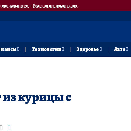
денциальности
и
Условия использования
.
нансы
Технологии
Здоровье
Авто
 из курицы с