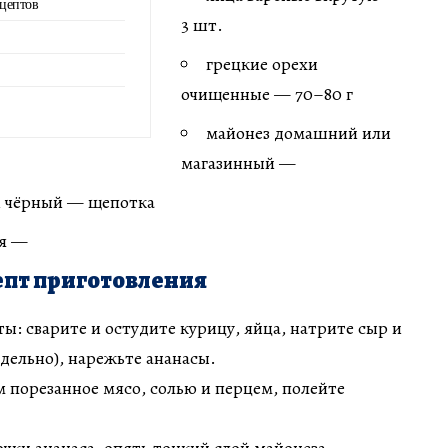
ецептов
3 шт.
грецкие орехи
очищенные — 70–80 г
майонез домашний или
магазинный —
й чёрный — щепотка
ая —
пт приготовления
ы: сварите и остудите курицу, яйца, натрите сыр и
тдельно), нарежьте ананасы.
 порезанное мясо, солью и перцем, полейте
ки ананаса, опять тонкий слой майонеза.