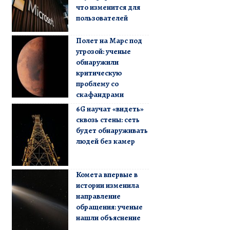
что изменится для
пользователей
Полет на Марс под
угрозой: ученые
обнаружили
критическую
проблему со
скафандрами
6G научат «видеть»
сквозь стены: сеть
будет обнаруживать
людей без камер
Комета впервые в
истории изменила
направление
обращения: ученые
нашли объяснение