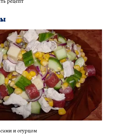
ть рецепт
ты
асами и огурцом