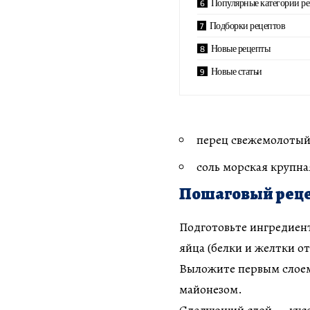
Популярные категории р
Подборки рецептов
Новые рецепты
Новые статьи
перец свежемолоты
соль морская крупн
Пошаговый реце
Подготовьте ингредиент
яйца (белки и желтки о
Выложите первым слоем
майонезом.
Следующий слой — кусоч