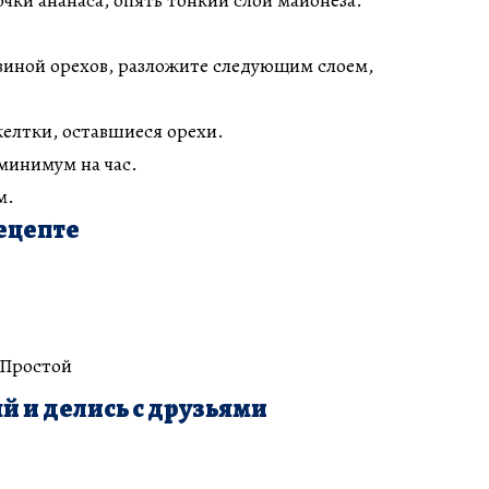
виной орехов, разложите следующим слоем,
лтки, оставшиеся орехи.
минимум на час.
м.
ецепте
 Простой
й и делись с друзьями