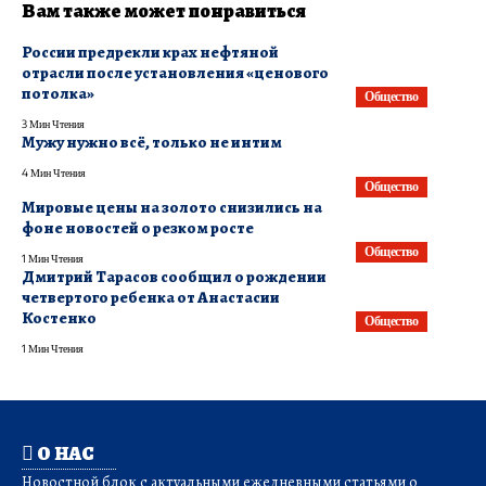
Вам также может понравиться
России предрекли крах нефтяной
отрасли после установления «ценового
потолка»
Общество
3 Мин Чтения
Мужу нужно всё, только не интим
4 Мин Чтения
Общество
Мировые цены на золото снизились на
фоне новостей о резком росте
Общество
1 Мин Чтения
Дмитрий Тарасов сообщил о рождении
четвертого ребенка от Анастасии
Костенко
Общество
1 Мин Чтения
О НАС
Новостной блок с актуальными ежедневными статьями о