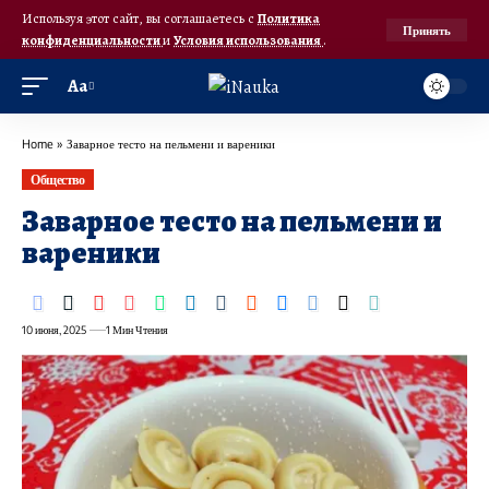
Используя этот сайт, вы соглашаетесь с
Политика
Принять
конфиденциальности
и
Условия использования
.
Аа
Home
»
Заварное тесто на пельмени и вареники
Общество
Заварное тесто на пельмени и
вареники
10 июня, 2025
1 Мин Чтения