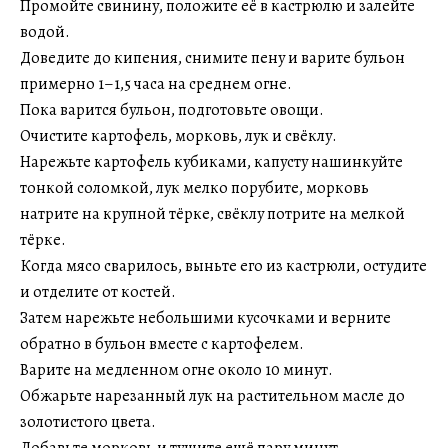
Промойте свинину, положите её в кастрюлю и залейте
водой.
Доведите до кипения, снимите пену и варите бульон
примерно 1–1,5 часа на среднем огне.
Пока варится бульон, подготовьте овощи.
Очистите картофель, морковь, лук и свёклу.
Нарежьте картофель кубиками, капусту нашинкуйте
тонкой соломкой, лук мелко порубите, морковь
натрите на крупной тёрке, свёклу потрите на мелкой
тёрке.
Когда мясо сварилось, выньте его из кастрюли, остудите
и отделите от костей.
Затем нарежьте небольшими кусочками и верните
обратно в бульон вместе с картофелем.
Варите на медленном огне около 10 минут.
Обжарьте нарезанный лук на растительном масле до
золотистого цвета.
Добавьте морковь и тушите ещё пару минут.