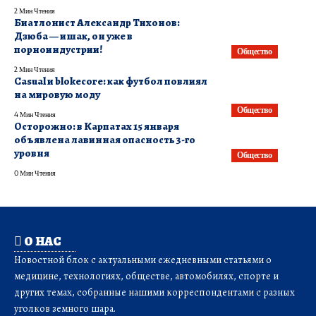
2 Мин Чтения
Биатлонист Александр Тихонов:
Дзюба — ишак, он уже в
порноиндустрии!
Общество
2 Мин Чтения
Casual и blokecore: как футбол повлиял
на мировую моду
Общество
4 Мин Чтения
Осторожно: в Карпатах 15 января
объявлена лавинная опасность 3-го
уровня
Общество
0 Мин Чтения
О НАС
Новостной блок с актуальными ежедневными статьями о
медицине, технологиях, обществе, автомобилях, спорте и
других темах, собранные нашими корреспондентами с разных
уголков земного шара.