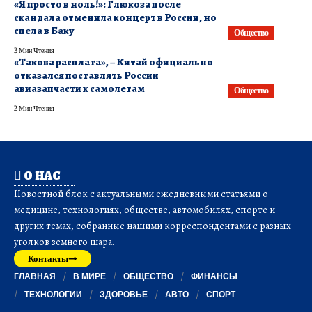
«Я просто в ноль!»: Глюкоза после
скандала отменила концерт в России, но
спела в Баку
Общество
3 Мин Чтения
«Такова расплата», – Китай официально
отказался поставлять России
авиазапчасти к самолетам
Общество
2 Мин Чтения
О НАС
Новостной блок с актуальными ежедневными статьями о
медицине, технологиях, обществе, автомобилях, спорте и
других темах, собранные нашими корреспондентами с разных
уголков земного шара.
Контакты
ГЛАВНАЯ
В МИРЕ
ОБЩЕСТВО
ФИНАНСЫ
ТЕХНОЛОГИИ
ЗДОРОВЬЕ
АВТО
СПОРТ