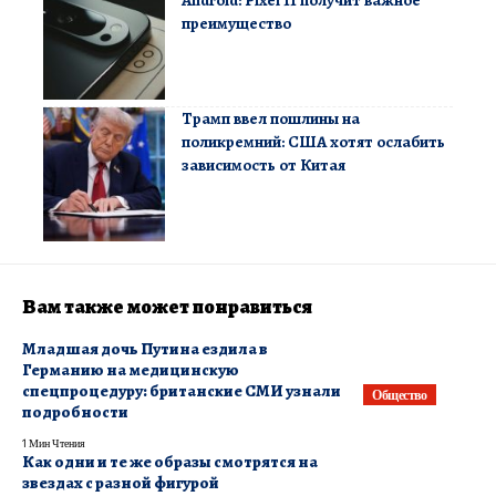
Android: Pixel 11 получит важное
преимущество
Трамп ввел пошлины на
поликремний: США хотят ослабить
зависимость от Китая
Вам также может понравиться
Младшая дочь Путина ездила в
Германию на медицинскую
спецпроцедуру: британские СМИ узнали
Общество
подробности
1 Мин Чтения
Как одни и те же образы смотрятся на
звездах с разной фигурой