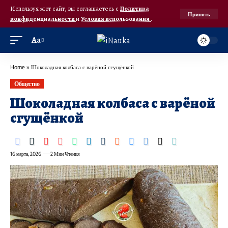
Используя этот сайт, вы соглашаетесь с
Политика
Принять
конфиденциальности
и
Условия использования
.
Аа
Home
»
Шоколадная колбаса с варёной сгущёнкой
Общество
Шоколадная колбаса с варёной
сгущёнкой
16 марта, 2026
2 Мин Чтения