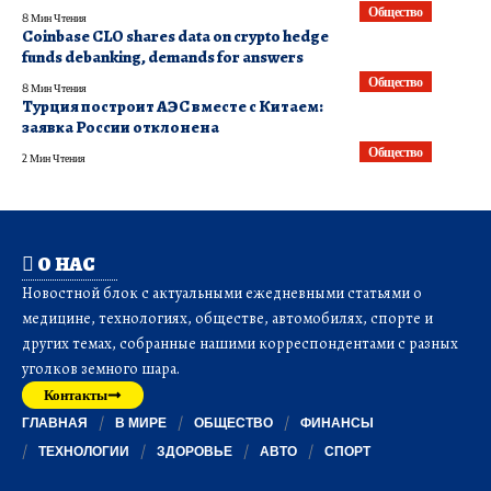
Общество
8 Мин Чтения
Coinbase CLO shares data on crypto hedge
funds debanking, demands for answers
Общество
8 Мин Чтения
​Турция построит АЭС вместе с Китаем:
заявка России отклонена
Общество
2 Мин Чтения
О НАС
Новостной блок с актуальными ежедневными статьями о
медицине, технологиях, обществе, автомобилях, спорте и
других темах, собранные нашими корреспондентами с разных
уголков земного шара.
Контакты
ГЛАВНАЯ
В МИРЕ
ОБЩЕСТВО
ФИНАНСЫ
ТЕХНОЛОГИИ
ЗДОРОВЬЕ
АВТО
СПОРТ