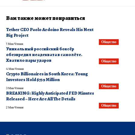
Вам также может понравиться
Tether CEO Paolo Ardoino Reveals His Next
Big Project
Общество
1 Мин Чтения
Уникальный российский боксёр
обезвредил неадеквата в самолёте.
Хватило пары ударов
Общество
4 Мин Чтения
Crypto Billionaires in South Korea: Young
Investors Hold $739 Million
Общество
3 Мин Чтения
BREAKING: Highly Anticipated FED Minutes
Released – Here Are All The Details
Общество
2 Мин Чтения