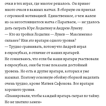
очки в тех играх, где многое решалось. Он принес
много очков в важных матчах. В сборную он приехал
с огромной мотивацией. Единственное, о чем жалею
из-за несостоявшегося матча с Парагваем, — не удалось
дать сыграть Юре Лодыгину и Андрею Луневу.
— Кто из тройки Лодыгин — Лунев — Максименко
сильнее? Или это вратари одного уровня?
— Трудно сравнивать, потому что Андрей играл
в еврокубках, в отличие от наших вратарей.
Не сомневаюсь, что если бы наши вратари участвовали
в еврокубках, они бы тоже показали достойный
уровень. Но есть и другие вратари, которых я уже
называл. Поэтому основную обойму сборной выделить
очень трудно, кроме Матвея Сафонова. Все вратари
хорошего уровня.
«Планировали, чтобы каждый вратарь сыграл по тайму.
Но не хватило замен»