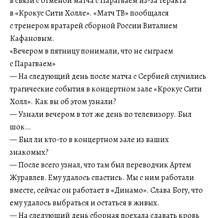
в связи с отменой матча с Парагваем из-за теракта
в «Крокус Сити Холле». «Матч ТВ» пообщался
с тренером вратарей сборной России Виталием
Кафановым.
«Вечером в пятницу понимали, что не сыграем
с Парагваем»
— На следующий день после матча с Сербией случились
трагические события в концертном зале «Крокус Сити
Холл». Как вы об этом узнали?
— Узнали вечером в тот же день по телевизору. Был
шок…
— Был ли кто-то в концертном зале из ваших
знакомых?
— После всего узнал, что там был переводчик Артем
Журавлев. Ему удалось спастись. Мы с ним работали
вместе, сейчас он работает в «Динамо». Слава Богу, что
ему удалось выбраться и остаться в живых.
— На следующий день сборная поехала сдавать кровь