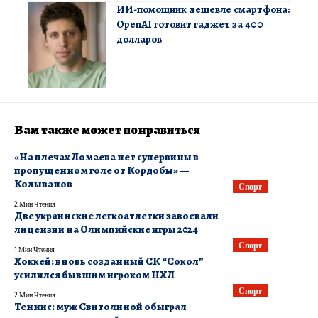
ИИ-помощник дешевле смартфона:
OpenAI готовит гаджет за 400
долларов
Вам также может понравиться
«На плечах Ломаева нет супервины в
пропущенном голе от Кордобы» —
Колыванов
Спорт
2 Мин Чтения
Две украинские легкоатлетки завоевали
лицензии на Олимпийские игры 2024
Спорт
1 Мин Чтения
Хоккей: вновь созданный СК “Сокол”
усилился бывшим игроком НХЛ
Спорт
2 Мин Чтения
Теннис: муж Свитолиной обыграл