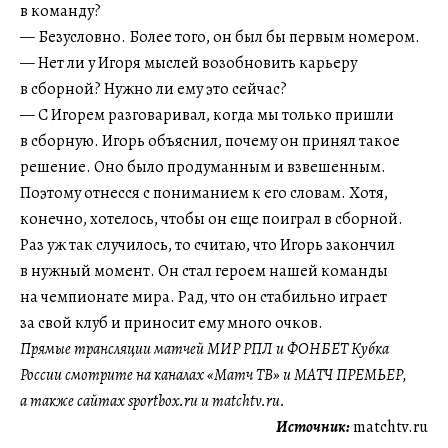
в команду?
— Безусловно. Более того, он был бы первым номером.
— Нет ли у Игоря мыслей возобновить карьеру
в сборной? Нужно ли ему это сейчас?
— С Игорем разговаривал, когда мы только пришли
в сборную. Игорь объяснил, почему он принял такое
решение. Оно было продуманным и взвешенным.
Поэтому отнесся с пониманием к его словам. Хотя,
конечно, хотелось, чтобы он еще поиграл в сборной.
Раз уж так случилось, то считаю, что Игорь закончил
в нужный момент. Он стал героем нашей команды
на чемпионате мира. Рад, что он стабильно играет
за свой клуб и приносит ему много очков.
Прямые трансляции матчей МИР РПЛ и ФОНБЕТ Кубка
России смотрите на каналах «Матч ТВ» и МАТЧ ПРЕМЬЕР,
а также сайтах sportbox.ru и matchtv.ru.
Источник:
matchtv.ru