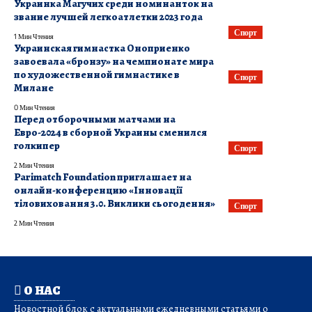
Украинка Магучих среди номинанток на
звание лучшей легкоатлетки 2023 года
Спорт
1 Мин Чтения
Украинская гимнастка Оноприенко
завоевала «бронзу» на чемпионате мира
по художественной гимнастике в
Спорт
Милане
0 Мин Чтения
Перед отборочными матчами на
Евро-2024 в сборной Украины сменился
голкипер
Спорт
2 Мин Чтения
Parimatch Foundation приглашает на
онлайн-конференцию «Інновації
тіловиховання 3.0. Виклики сьогодення»
Спорт
2 Мин Чтения
О НАС
Новостной блок с актуальными ежедневными статьями о