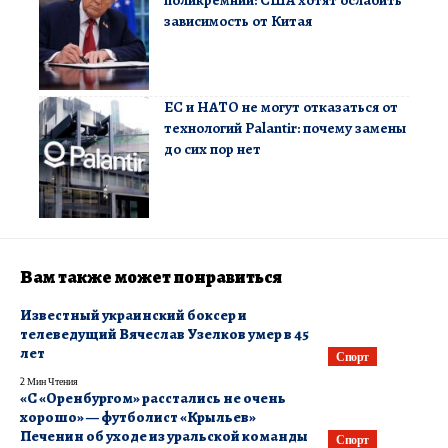
поликремний: США хотят ослабить
зависимость от Китая
ЕС и НАТО не могут отказаться от
технологий Palantir: почему замены
до сих пор нет
Вам также может понравиться
Известный украинский боксер и
телеведущий Вячеслав Узелков умер в 45
лет
Спорт
2 Мин Чтения
«С «Оренбургом» расстались не очень
хорошо» — футболист «Крыльев»
Печенин об уходе из уральской команды
Спорт