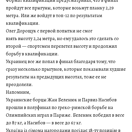
Формат квалификации предусматривал, что в финал
пройдут все прыгуны, которые возьмут планку 2,29
метра. Или же войдут в топ-12 по результатам
квалификации.
Олег Дорощук с первой попытки не смог
взять высоту 2,24 метра, но ему удалось это сделать со
второй — спортсмен перелетел высоту и продолжил
борьбу в квалификации.
Украинец все же попал в финал благодаря тому, что
сразу несколько прыгунов, которые показывали худшие
результаты на предыдущих высотах, тоже ее не
преодолели.
Напомним,
Украинские борцы Жан Беленюк и Парвиз Насибов
прошли в полуфинал по греко-римской борьбе на
Олимпийских играх в Париже. Беленюк победил в весе
до 87 кг, а Насибов — в весе до 67 кг.
Україна із сімома нагородами посідає 18-ту позицію в