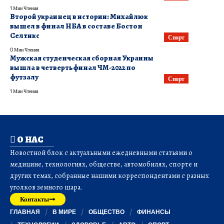
1 Мин Чтения
Второй украинец в истории: Михайлюк
вышел в финал НБА в составе Бостон
Селтикс
Спорт
0 Мин Чтения
Мужская студенческая сборная Украины
вышла в четвертьфинал ЧМ-2022 по
футзалу
Спорт
1 Мин Чтения
О НАС
Новостной блок с актуальными ежедневными статьями о
медицине, технологиях, обществе, автомобилях, спорте и
других темах, собранные нашими корреспондентами с разных
уголков земного шара.
Контакты
ГЛАВНАЯ
В МИРЕ
ОБЩЕСТВО
ФИНАНСЫ