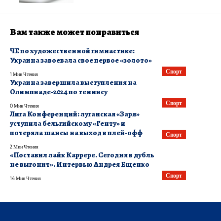
Вам также может понравиться
ЧЕ по художественной гимнастике:
Украина завоевала свое первое «золото»
Спорт
1 Мин Чтения
Украина завершила выступления на
Олимпиаде-2024 по теннису
Спорт
0 Мин Чтения
Лига Конференций: луганская «Заря»
уступила бельгийскому «Генту» и
потеряла шансы на выход в плей-офф
Спорт
2 Мин Чтения
«Поставил лайк Каррере. Сегодня в дубль
не выгонит». Интервью Андрея Ещенко
Спорт
14 Мин Чтения