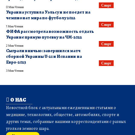
Спорт
0 Мин Чтения
Украина уступила Уэльсу и не поедет на
чемпионат мира по футболу 2022
Спорт
1 Мин Чтения
ФИФА рассмотрела возможность отдать
Украине прямую путевку на ЧМ-2022
Спорт
2 Мин Чтения
Сыграли вничью: завершился матч
сборной Украины U-21 и Испании на
Евро-2023
Спорт
3 Мин Чтения
О НАС
Новостной блок с актуальными ежедневными статьями о
медицине, технологиях, обществе, автомобилях, спорте и
других темах, собранные нашими корреспондентами с разных
уголков земного шара.