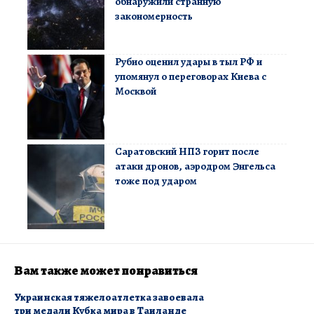
обнаружили странную
закономерность
Рубио оценил удары в тыл РФ и
упомянул о переговорах Киева с
Москвой
Саратовский НПЗ горит после
атаки дронов, аэродром Энгельса
тоже под ударом
Вам также может понравиться
Украинская тяжелоатлетка завоевала
три медали Кубка мира в Таиланде