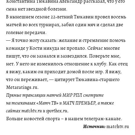
Константина Тюкавина Александр рассказал, что у его
сына нет звездной болезни.
В нынешнем сезоне 22‑летний Тюкавин провел восемь
матчей во всех турнирах, забил один мяч и сделал две
голевые передачи.
— Я точно могу сказать: желание и стремление помочь
команде у Кости никуда не пропало. Сейчас многие
пишут, что он зазнался и зазвездился. Поверьте мне,
нет. У него не изменилось отношение к клубу. Как отец
я вижу, каким он приходит домой после игр. Я вижу,
что он переживает, — цитирует Тюкавина‑старшего
Metaratings.ru.
Прямые трансляции матчей МИР РПЛ смотрите
на телеканалах «Матч ТВ» и МАТЧ ПРЕМЬЕР, а также
сайтах matchtv.ru и sportbox.ru.
Больше новостей спорта – в нашем телеграм-канале.
Источник:
matchtv.ru