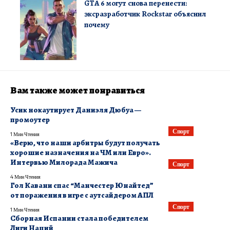
GTA 6 могут снова перенести:
эксразработчик Rockstar объяснил
почему
Вам также может понравиться
Усик нокаутирует Даниэля Дюбуа —
промоутер
Спорт
1 Мин Чтения
«Верю, что наши арбитры будут получать
хорошие назначения на ЧМ или Евро».
Интервью Милорада Мажича
Спорт
4 Мин Чтения
Гол Кавани спас “Манчестер Юнайтед”
от поражения в игре с аутсайдером АПЛ
Спорт
1 Мин Чтения
Сборная Испании стала победителем
Лиги Наций