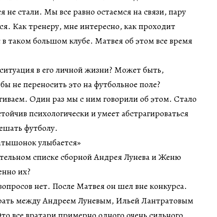
 не стали. Мы все равно остаемся на связи, пару
мся. Как тренеру, мне интересно, как проходит
в таком большом клубе. Матвея об этом все время
ситуация в его личной жизни? Может быть,
обы не переносить это на футбольное поле?
гиваем. Один раз мы с ним говорили об этом. Стало
устойчив психологически и умеет абстрагироваться
мешать футболу.
Латышонок улыбается»
ательном списке сборной Андрея Лунева и Женю
нно их?
просов нет. После Матвея он шел вне конкурса.
рать между Андреем Луневым, Ильей Лантратовым
о все вратари примерно одного очень сильного