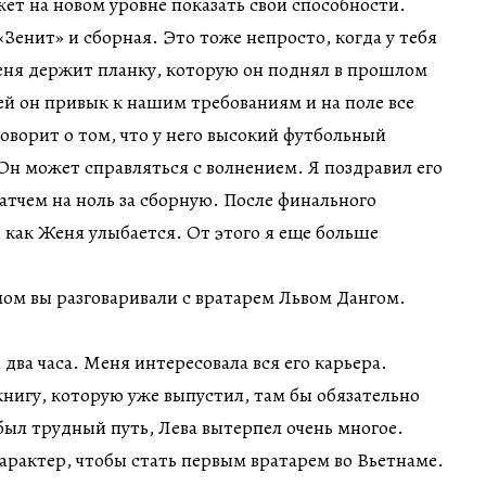
т на новом уровне показать свои способности.
«Зенит» и сборная. Это тоже непросто, когда у тебя
еня держит планку, которую он поднял в прошлом
ней он привык к нашим требованиям и на поле все
говорит о том, что у него высокий футбольный
Он может справляться с волнением. Я поздравил его
атчем на ноль за сборную. После финального
, как Женя улыбается. От этого я еще больше
ом вы разговаривали с вратарем Львом Дангом.
два часа. Меня интересовала вся его карьера.
 книгу, которую уже выпустил, там бы обязательно
 был трудный путь, Лева вытерпел очень многое.
рактер, чтобы стать первым вратарем во Вьетнаме.