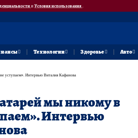
денциальности
и
Условия использования
.
нансы
Технологии
Здоровье
Авто
 не уступаем». Интервью Виталия Кафанова
атарей мы никому в
упаем». Интервью
нова