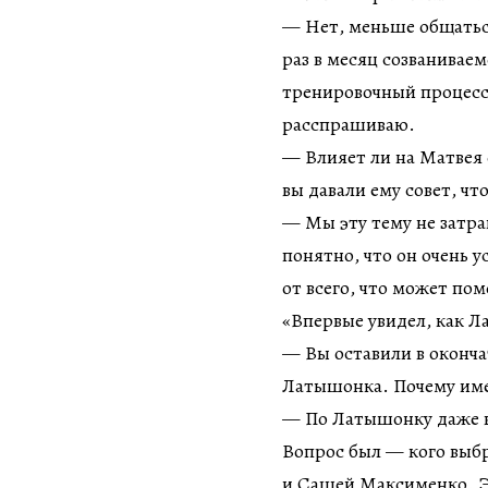
— Нет, меньше общаться
раз в месяц созванивае
тренировочный процесс 
расспрашиваю.
— Влияет ли на Матвея 
вы давали ему совет, чт
— Мы эту тему не затра
понятно, что он очень 
от всего, что может по
«Впервые увидел, как 
— Вы оставили в оконч
Латышонка. Почему име
— По Латышонку даже во
Вопрос был — кого выб
и Сашей Максименко. Эт