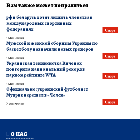
Вам также может понравиться
рф и беларусь хотят лишить членства в
международных спортивных
федерациях
Спорт
1 Мин Чтения
Мужской и женской сборным Украины по
баскетболу назначили новых тренеров
Спорт
1 Мин Чтения
Украинская теннисистка Киченок
повторила национальный рекорд в
парном рейтинге WTA
Спорт
1 Мин Чтения
Официально: украинский футболист
Мудрик перешел в «Челси»
Спорт
2 Мин Чтения
О НАС