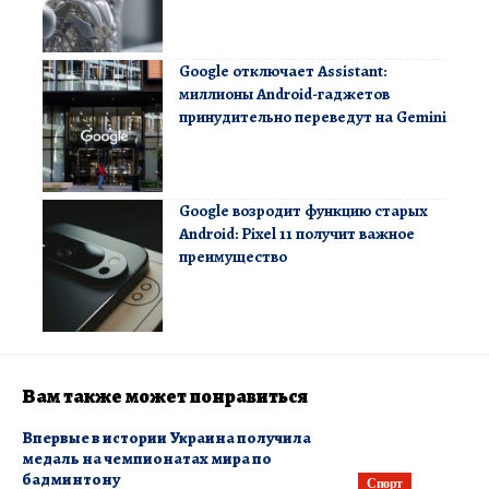
Google отключает Assistant:
миллионы Android-гаджетов
принудительно переведут на Gemini
Google возродит функцию старых
Android: Pixel 11 получит важное
преимущество
Вам также может понравиться
Впервые в истории Украина получила
медаль на чемпионатах мира по
бадминтону
Спорт