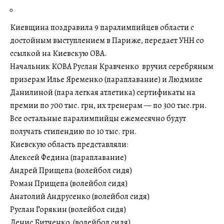
Киевщина поздравила 9 паралимпийцев области с
достойным выступлением в Париже, передает УНН со
ссылкой на Киевскую ОВА.
Начальник КОВА Руслан Кравченко вручил серебряным
призерам Илье Яременко (параплавание) и Людмиле
Данилиной (пара легкая атлетика) сертификаты на
премии по 700 тыс. грн, их тренерам — по 300 тыс.грн.
Все остальные паралимпийцы ежемесячно будут
получать стипендию по 10 тыс. грн.
Киевскую область представляли:
Алексей Федина (параплавание)
Андрей Прищепа (волейбол сидя)
Роман Прищепа (волейбол сидя)
Анатолий Андрусенко (волейбол сидя)
Руслан Горякин (волейбол сидя)
Денис Битченко (волейбол сидя)