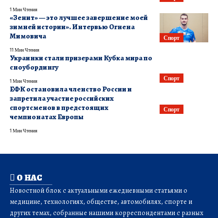
1 Мин Чтения
«Зенит» — это лучшее завершение моей
зимней истории». Интервью Огнена
Мимовича
Спорт
11 Мин Чтения
Украинки стали призерами Кубка мира по
сноубордингу
Спорт
1 Мин Чтения
ЕФК остановила членство России и
запретила участие российских
спортсменов в предстоящих
Спорт
чемпионатах Европы
1 Мин Чтения
О НАС
Новостной блок с актуальными ежедневными статьями о
медицине, технологиях, обществе, автомобилях, спорте и
других темах, собранные нашими корреспондентами с разных