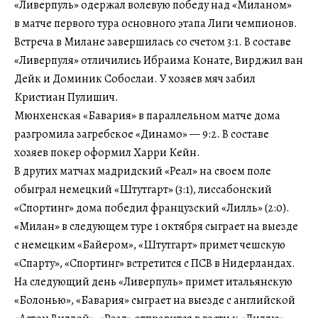
«Ливерпуль» одержал волевую победу над «Миланом»
в матче первого тура основного этапа Лиги чемпионов.
Встреча в Милане завершилась со счетом 3:1. В составе
«Ливерпуля» отличились Ибраима Конате, Вирджил ван
Дейк и Доминик Собослаи. У хозяев мяч забил
Кристиан Пулишич.
Мюнхенская «Бавария» в параллельном матче дома
разгромила загребское «Динамо» — 9:2. В составе
хозяев покер оформил Харри Кейн.
В других матчах мадридский «Реал» на своем поле
обыграл немецкий «Штутгарт» (3:1), лиссабонский
«Спортинг» дома победил французский «Лилль» (2:0).
«Милан» в следующем туре 1 октября сыграет на выезде
с немецким «Байером», «Штутгарт» примет чешскую
«Спарту», «Спортинг» встретится с ПСВ в Нидерландах.
На следующий день «Ливерпуль» примет итальянскую
«Болонью», «Бавария» сыграет на выезде с английской