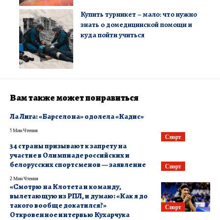
Купить турникет – мало: что нужно
знать о домедицинской помощи и
куда пойти учиться
Вам также может понравиться
Ла Лига: «Барселона» одолела «Кадис»
1 Мин Чтения
Спорт
34 страны призывают к запрету на
участие в Олимпиаде российских и
белорусских спортсменов — заявление
Спорт
2 Мин Чтения
«Смотрю на Клотета и команду,
вылетающую из РПЛ, и думаю: «Как я до
такого вообще докатился?»
Спорт
Откровенное интервью Кухарчука