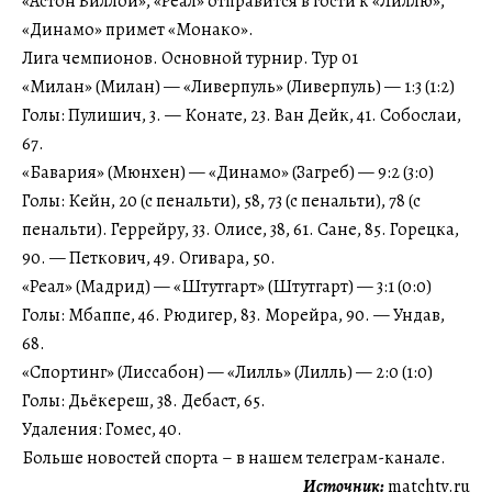
«Астон Виллой», «Реал» отправится в гости к «Лиллю»,
«Динамо» примет «Монако».
Лига чемпионов. Основной турнир. Тур 01
«Милан» (Милан) — «Ливерпуль» (Ливерпуль) — 1:3 (1:2)
Голы: Пулишич, 3. — Конате, 23. Ван Дейк, 41. Собослаи,
67.
«Бавария» (Мюнхен) — «Динамо» (Загреб) — 9:2 (3:0)
Голы: Кейн, 20 (с пенальти), 58, 73 (с пенальти), 78 (с
пенальти). Геррейру, 33. Олисе, 38, 61. Сане, 85. Горецка,
90. — Петкович, 49. Огивара, 50.
«Реал» (Мадрид) — «Штутгарт» (Штутгарт) — 3:1 (0:0)
Голы: Мбаппе, 46. Рюдигер, 83. Морейра, 90. — Ундав,
68.
«Спортинг» (Лиссабон) — «Лилль» (Лилль) — 2:0 (1:0)
Голы: Дьёкереш, 38. Дебаст, 65.
Удаления: Гомес, 40.
Больше новостей спорта – в нашем телеграм-канале.
Источник:
matchtv.ru