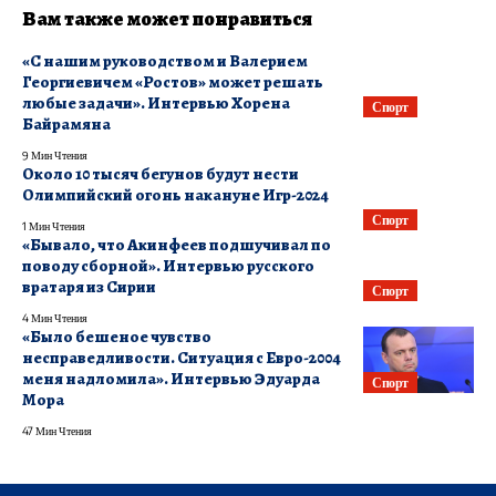
Вам также может понравиться
«С нашим руководством и Валерием
Георгиевичем «Ростов» может решать
любые задачи». Интервью Хорена
Спорт
Байрамяна
9 Мин Чтения
Около 10 тысяч бегунов будут нести
Олимпийский огонь накануне Игр-2024
Спорт
1 Мин Чтения
«Бывало, что Акинфеев подшучивал по
поводу сборной». Интервью русского
вратаря из Сирии
Спорт
4 Мин Чтения
«Было бешеное чувство
несправедливости. Ситуация с Евро-2004
меня надломила». Интервью Эдуарда
Спорт
Мора
47 Мин Чтения