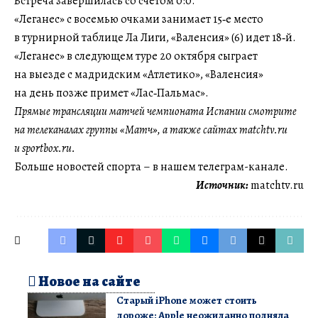
Встреча завершилась со счетом 0:0.
«Леганес» с восемью очками занимает 15‑е место
в турнирной таблице Ла Лиги, «Валенсия» (6) идет 18‑й.
«Леганес» в следующем туре 20 октября сыграет
на выезде с мадридским «Атлетико», «Валенсия»
на день позже примет «Лас‑Пальмас».
Прямые трансляции матчей чемпионата Испании смотрите
на телеканалах группы «Матч», а также сайтах matchtv.ru
и sportbox.ru.
Больше новостей спорта – в нашем телеграм-канале.
Источник:
matchtv.ru
Новое на сайте
Старый iPhone может стоить
дороже: Apple неожиданно подняла