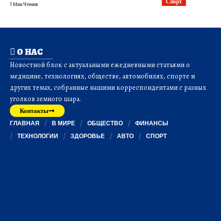
Спорт
1 Мин Чтения
О НАС
Новостной блок с актуальными ежедневными статьями о
медицине, технологиях, обществе, автомобилях, спорте и
других темах, собранные нашими корреспондентами с разных
уголков земного шара.
Контакты
ГЛАВНАЯ
В МИРЕ
ОБЩЕСТВО
ФИНАНСЫ
ТЕХНОЛОГИИ
ЗДОРОВЬЕ
АВТО
СПОРТ