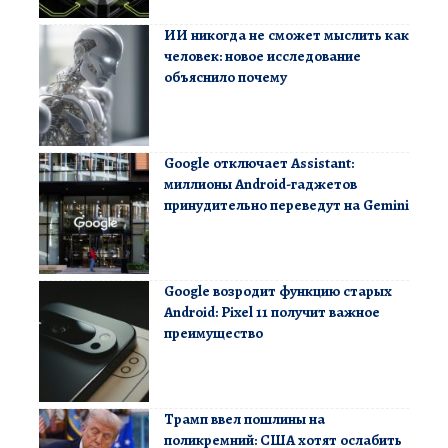
ИИ никогда не сможет мыслить как
человек: новое исследование
объяснило почему
Google отключает Assistant:
миллионы Android-гаджетов
принудительно переведут на Gemini
Google возродит функцию старых
Android: Pixel 11 получит важное
преимущество
Трамп ввел пошлины на
поликремний: США хотят ослабить