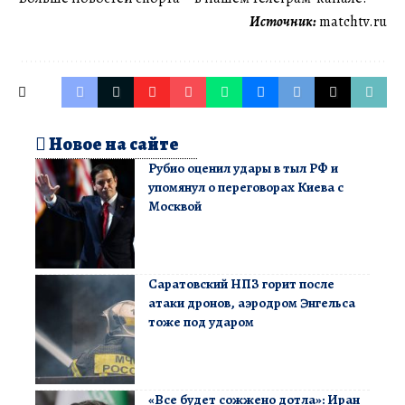
Источник:
matchtv.ru
Новое на сайте
Рубио оценил удары в тыл РФ и
упомянул о переговорах Киева с
Москвой
Саратовский НПЗ горит после
атаки дронов, аэродром Энгельса
тоже под ударом
«Все будет сожжено дотла»: Иран